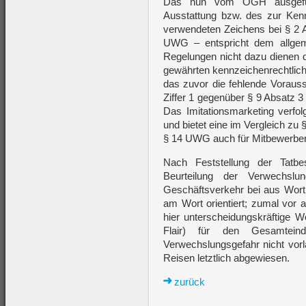
Das nun vom OGH ausgeführ
Ausstattung bzw. des zur Ken
verwendeten Zeichens bei § 2 A
UWG – entspricht dem allgeme
Regelungen nicht dazu dienen d
gewährten kennzeichenrechtlich
das zuvor die fehlende Vorauss
Ziffer 1 gegenüber § 9 Absatz 
Das Imitationsmarketing verfo
und bietet eine im Vergleich zu
§ 14 UWG auch für Mitbewerber
Nach Feststellung der Tatb
Beurteilung der Verwechsl
Geschäftsverkehr bei aus Wor
am Wort orientiert; zumal vor a
hier unterscheidungskräftige Wo
Flair) für den Gesamtei
Verwechslungsgefahr nicht vorl
Reisen letztlich abgewiesen.
zurück