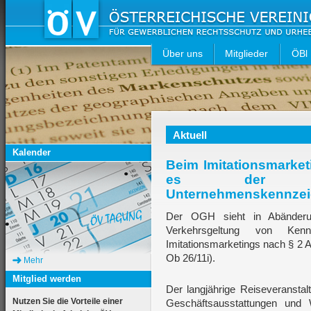
Über uns
Mitglieder
ÖBl
Aktuell
Kalender
Beim Imitationsmarke
es der Ver
Unternehmenskennze
Der OGH sieht in Abänderun
Verkehrsgeltung von Ken
Imitationsmarketings nach § 2 
Ob 26/11i).
Mehr
Mitglied werden
Der langjährige Reiseveranstal
Nutzen Sie die Vorteile einer
Geschäftsausstattungen und 