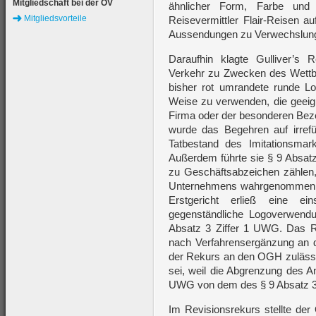
Mitgliedschaft bei der ÖV
ähnlicher Form, Farbe und 
Mitgliedsvorteile
Reisevermittler Flair-Reisen a
Aussendungen zu Verwechslung
Daraufhin klagte Gulliver’s 
Verkehr zu Zwecken des Wettb
bisher rot umrandete runde Log
Weise zu verwenden, die geeig
Firma oder der besonderen Beze
wurde das Begehren auf irref
Tatbestand des Imitationsma
Außerdem führte sie § 9 Absat
zu Geschäftsabzeichen zählen
Unternehmens wahrgenommen w
Erstgericht erließ eine ei
gegenständliche Logoverwend
Absatz 3 Ziffer 1 UWG. Das Re
nach Verfahrensergänzung an d
der Rekurs an den OGH zulässig 
sei, weil die Abgrenzung des A
UWG von dem des § 9 Absatz 3 
Im Revisionsrekurs stellte de