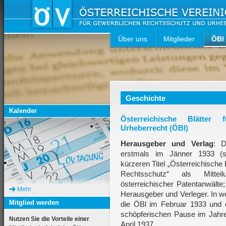
Über uns
Mitglieder
ÖBl
Geschichte
Kalender
Österreichische Blätter
Urheberrecht (ÖBl)
Herausgeber und Verlag
: D
erstmals im Jänner 1933 (s
kürzeren Titel „Österreichische 
Rechtsschutz“ als Mitte
österreichischer Patentanwält
Mehr
Herausgeber und Verleger. In we
Mitglied werden
die ÖBl im Februar 1933 und 
schöpferischen Pause im Jahre
Nutzen Sie die Vorteile einer
April 1937.