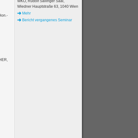
WKO, Rudolf Sallinger Saal,
Wiedner Hauptstraße 63, 1040 Wien
Mehr
Hon.-
Bericht vergangenes Seminar
HER,