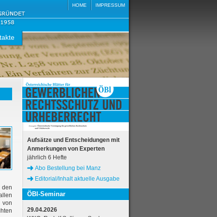
HOME
IMPRESSUM
takte
Aufsätze und Entscheidungen mit
Anmerkungen von Experten
jährlich 6 Hefte
Abo Bestellung bei Manz
Editorial/Inhalt aktuelle Ausgabe
u den
ÖBl-Seminar
allen
g von
29.04.2026
chten