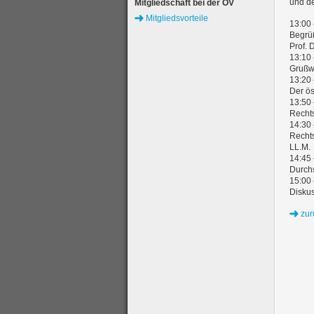
und de
Mitgliedschaft bei der ÖV
Mitgliedsvorteile
13:00
Begrü
Prof. 
13:10
Grußwo
13:20
Der ös
13:50
Rechts
14:30
Recht
LL.M.
14:45
Durchs
15:00
Diskus
zur