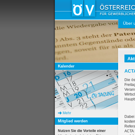
Über 
Akt
Kalender
ACTA
Die ö
Freit
Veran
Wirts
Haupt
Mehr
Dabei 
Mitglied werden
koste
Refera
Nutzen Sie die Vorteile einer
ACTA 