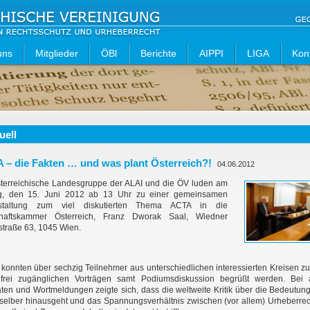
uns
Mitglieder
ÖBl
Berichte
AIPPI
LIGA
Kon
uell
 – die Fakten … und was plant Österreich?!
04.06.2012
sterreichische Landesgruppe der ALAI und die ÖV luden am
ag, den 15. Juni 2012 ab 13 Uhr zu einer gemeinsamen
staltung zum viel diskutierten Thema ACTA in die
chaftskammer Österreich, Franz Dworak Saal, Wiedner
straße 63, 1045 Wien.
konnten über sechzig Teilnehmer aus unterschiedlichen interessierten Kreisen z
nfrei zugänglichen Vorträgen samt Podiumsdiskussion begrüßt werden. Bei 
ten und Wortmeldungen zeigte sich, dass die weltweite Kritik über die Bedeutun
selber hinausgeht und das Spannungsverhältnis zwischen (vor allem) Urheberre