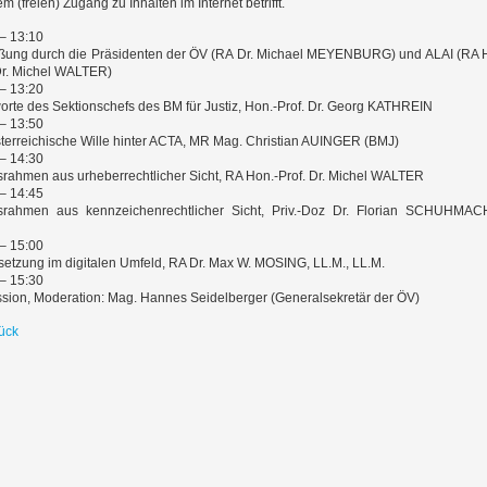
m (freien) Zugang zu Inhalten im Internet betrifft.
 – 13:10
ßung durch die Präsidenten der ÖV (RA Dr. Michael MEYENBURG) und ALAI (RA 
Dr. Michel WALTER)
 – 13:20
rte des Sektionschefs des BM für Justiz, Hon.-Prof. Dr. Georg KATHREIN
 – 13:50
terreichische Wille hinter ACTA, MR Mag. Christian AUINGER (BMJ)
 – 14:30
rahmen aus urheberrechtlicher Sicht, RA Hon.-Prof. Dr. Michel WALTER
 – 14:45
srahmen aus kennzeichenrechtlicher Sicht, Priv.-Doz Dr. Florian SCHUHMAC
 – 15:00
etzung im digitalen Umfeld, RA Dr. Max W. MOSING, LL.M., LL.M.
 – 15:30
sion, Moderation: Mag. Hannes Seidelberger (Generalsekretär der ÖV)
ück