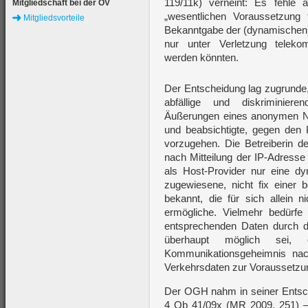
119/11k) verneint: Es fehl
Mitgliedschaft bei der ÖV
„wesentlichen Voraussetzung 
Mitgliedsvorteile
Bekanntgabe der (dynamischen)
nur unter Verletzung telekomm
werden könnten.
Der Entscheidung lag zugrunde
abfällige und diskriminier
Äußerungen eines anonymen Nutz
und beabsichtigte, gegen de
vorzugehen. Die Betreiberin 
nach Mitteilung der IP-Adresse
als Host-Provider nur eine d
zugewiesene, nicht fix einer
bekannt, die für sich allein n
ermögliche. Vielmehr bedürfe
entsprechenden Daten durch d
überhaupt möglich sei, 
Kommunikationsgeheimnis n
Verkehrsdaten zur Voraussetzun
Der OGH nahm in seiner Entsch
4 Ob 41/09x (MR 2009, 251) – 