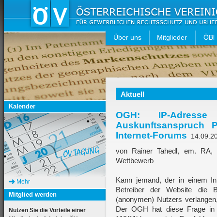
Über uns
Mitglieder
ÖBl
Aktuell
Kalender
OGH: IP-Adress
Auskunftsanspruch P
Internet-Forums
14.09.2
von Rainer Tahedl, em. RA, 
Wettbewerb
Kann jemand, der in einem Int
Mehr
Betreiber der Website die 
Mitglied werden
(anonymen) Nutzers verlangen,
Der OGH hat diese Frage in 
Nutzen Sie die Vorteile einer