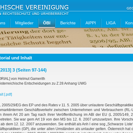
uns
Mitglieder
ÖBl
Berichte
AIPPI
LIGA
Kon
torial und Inhalt
2013] 3 (Seiten 97-144)
ORIAL] von Helmut Gamerith
 österreichische Entscheidungen zu Z 28 Anhang UWG
lt [.pdf]
 2005/29/EG des EP und des Rates v 11. 5. 2005 über unlautere Geschäftspraktik
nmarktinternen Geschäftsverkehr zwischen Unternehmen und Verbrauchern (RL
m ihrem Art 20 am Tag nach ihrer Veröffentlichung im ABl der EU (L 2005/149, 2
getreten. Sie war gem Art 19 von den MS bis 12. 6. 2007 umzusetzen. Ihre Vorschr
ab dem 12. 12. 2007 anzuwenden. Sie enthält als Anh I eine sog „Schwarze Liste
ftspraktiken (GP), die unter allen Umständen als unlauter gelten. Österreich hat 