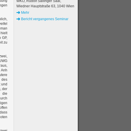
ssung
WKO, Rudolf Sallinger Saal,
ungen
Wiedner Hauptstraße 63, 1040 Wien
Mehr
lich,
Bericht vergangenes Seminar
eifel
l man
hielt
n GP,
it zu
zwei,
a UWG
raus,
1 Anh
tere
n des
t und
, der
, die
durch
tigen
offen
 dass
boten
zwei