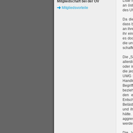
Liste 
Mitgliedschaft bei der ÖV
an öst
Mitgliedsvorteile
des UW
Da die
dass b
an ihr
ihr ei
es do
die un
schaff
Die „S
allerd
oder 
die je
UWG u
Hand
Begrif
bezieh
den e
Entsch
Beläst
und ih
hätte
aggre
werde
Die V