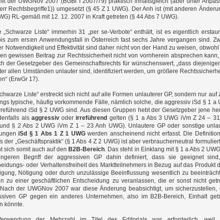
mit der UWGNov 2007 (BGBl I 2007/79) praktisch inhaltsgleich (aber unter Anpa
err Rechtsbegriffe1)) umgesetzt (§ 45 Z 1 UWG). Der Anh ist (mit anderen Änder
G) RL-gemäß mit 12. 12. 2007 in Kraft getreten (§ 44 Abs 7 UWG).
 „Schwarze Liste“ immerhin 31 „per se-Verbote“ enthält, ist es eigentlich erstaun
is zum ersten Anwendungsfall in Österreich fast sechs Jahre vergangen sind. Zw
er Notwendigkeit und Effektivität sind daher nicht von der Hand zu weisen, obwoh
nen gewissen Beitrag zur Rechtssicherheit nicht von vornherein absprechen kann, 
ch der Gesetzgeber des Gemeinschaftsrechts für wünschenswert, „dass diejenige
ter allen Umständen unlauter sind, identifiziert werden, um größere Rechtssicherhe
en“ (ErwGr 17).
chwarze Liste“ erstreckt sich nicht auf alle Formen unlauterer GP, sondern nur auf 
ings typische, häufig vorkommende Fälle, nämlich solche, die aggressiv iSd § 1 
irreführend iSd § 2 UWG sind. Aus diesen Gruppen hebt der Gesetzgeber jene he
denfalls als
aggressiv
oder
irreführend
gelten (§ 1 a Abs 3 UWG iVm Z 24 – 3
nd § 2 Abs 2 UWG iVm Z 1 – 23 Anh UWG). Unlautere GP oder sonstige unlau
lungen
iSd § 1 Abs 1 Z 1 UWG
werden anscheinend nicht erfasst. Die Definitio
fs der „Geschäftspraktik“ (§ 1 Abs 4 Z 2 UWG) ist aber verbraucherneutral formulier
t sich somit auch auf den
B2B-Bereich
. Das steht in Einklang mit § 1 a Abs 2 UWG
ngeren Begriff der aggressiven GP dahin definiert, dass sie geeignet sind
eidungs- oder Verhaltensfreiheit des Marktteilnehmers in Bezug auf das Produkt 
igung, Nötigung oder durch unzulässige Beeinflussung wesentlich zu beeinträch
n zu einer geschäftlichen Entscheidung zu veranlassen, die er sonst nicht getr
. Nach der UWGNov 2007 war diese Änderung beabsichtigt, um sicherzustellen,
ssiven GP gegen ein anderes Unternehmen, also im B2B-Bereich, Einhalt ge
n könnte.
erwendung der Mehrzahl im Titel des Editorials war erforderlich, weil 