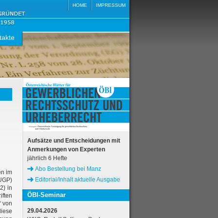
HOME
IMPRESSUM
takte
Aufsätze und Entscheidungen mit
Anmerkungen von Experten
jährlich 6 Hefte
Abo Bestellung bei Manz
en im
Editorial/Inhalt aktuelle Ausgabe
-UGP)
2) in
ÖBl-Seminar
iften
“ von
29.04.2026
diese