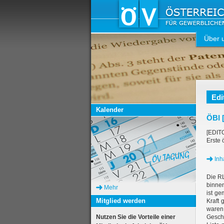
Über 
Edi
Kalender
ÖBl [
[EDIT
Erste
Inha
Die RL
binne
Mehr
ist ge
Mitglied werden
Kraft 
waren 
Nutzen Sie die Vorteile einer
Geschä