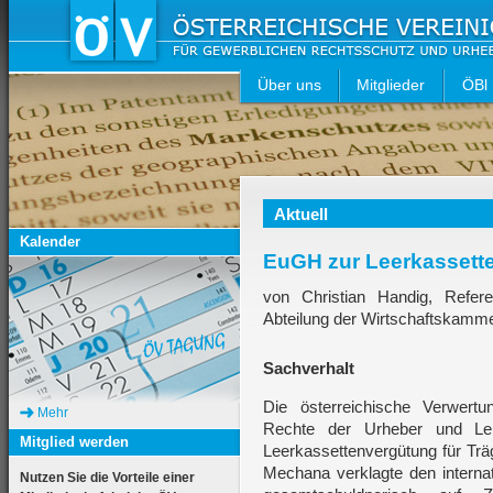
Über uns
Mitglieder
ÖBl
Aktuell
Kalender
EuGH zur Leerkassett
von Christian Handig, Refer
Abteilung der Wirtschaftskamm
Sachverhalt
Die österreichische Verwert
Mehr
Rechte der Urheber und Leis
Mitglied werden
Leerkassettenvergütung für Trä
Mechana verklagte den inter
Nutzen Sie die Vorteile einer