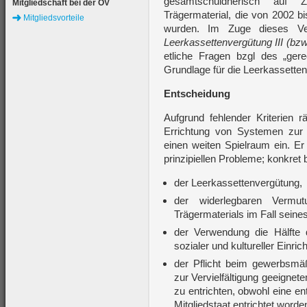
gesamtschuldnerisch auf Z
Mitgliedschaft bei der ÖV
Trägermaterial, die von 2002 b
Mitgliedsvorteile
wurden. Im Zuge dieses V
Leerkassettenvergütung III (bzw
etliche Fragen bzgl des „gere
Grundlage für die Leerkassetten
Entscheidung
Aufgrund fehlender Kriterien 
Errichtung von Systemen zur
einen weiten Spielraum ein. E
prinzipiellen Probleme; konkret 
der Leerkassettenvergütung,
der widerlegbaren Vermu
Trägermaterials im Fall seine
der Verwendung die Hälfte
sozialer und kultureller Einri
der Pflicht beim gewerbsmäß
zur Vervielfältigung geeignet
zu entrichten, obwohl eine e
Mitgliedstaat entrichtet worden