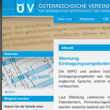
Über uns
Mitglieder
ÖBl
Aktuell
Kalender
Warnung vo
Eintragungsangebote
Die WIPO und andere Instit
Eintragungsangeboten aus de
englischer Sprache, welche ein
vortäuschen.
Mehr
Laut Mitteilung zahlreicher
Mitglied werden
Patentämtern, Firmenbuchger
Nutzen Sie die Vorteile einer
werden weiterhin laufend per 