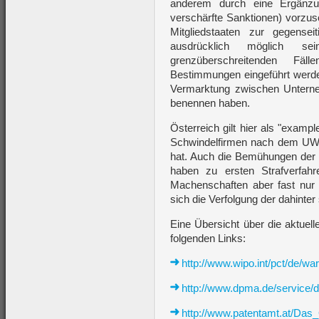
anderem durch eine Ergänzu
verschärfte Sanktionen) vorzusch
Mitgliedstaaten zur gegense
ausdrücklich möglich se
grenzüberschreitenden Fäl
Bestimmungen eingeführt werden
Vermarktung zwischen Untern
benennen haben.
Österreich gilt hier als "exampl
Schwindelfirmen nach dem UWG
hat. Auch die Bemühungen der S
haben zu ersten Strafverfah
Machenschaften aber fast nur m
sich die Verfolgung der dahinte
Eine Übersicht über die aktuel
folgenden Links:
http://www.wipo.int/pct/de/wa
http://www.dpma.de/service/
http://www.patentamt.at/Da