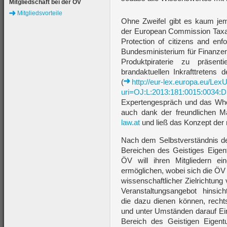
Mitgliedschaft bei der ÖV
Mitgliedsvorteile
Ohne Zweifel gibt es kaum je
der European Commission Taxat
Protection of citizens and e
Bundesministerium für Finanz
Produktpiraterie zu präsen
brandaktuellen Inkrafttretens
(
http://eur-lex.europa.eu/Lex
uri=OJ:L:2013:181:0015:0034:
Expertengespräch und das Who
auch dank der freundlichen M
law.at
und ließ das Konzept der 
Nach dem Selbstverständnis de
Bereichen des Geistiges Eigen
ÖV will ihren Mitgliedern e
ermöglichen, wobei sich die ÖV b
wissenschaftlicher Zielrichtun
Veranstaltungsangebot hinsicht
die dazu dienen können, rechts
und unter Umständen darauf Ei
Bereich des Geistigen Eigen