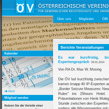
Über uns
Mitglieder
ÖBl
Berichte Veranstaltungen
Kalender
Es war kurzfristig, b
Expertengespräch
09.01.2014
Von RA Dr. Max W. Mosing
Die ÖV lud kurzfristig zwische
kamen knapp 40 IP-Experten 
„Border Seizure Measures: New
Mehr
Rules” ins 25hours Hotel.
Mitglied werden
Präsentationen von Henk Moleg
Stunde zwischen den Experten 
Nutzen Sie die Vorteile einer
sodass alle Wissenswertes mit