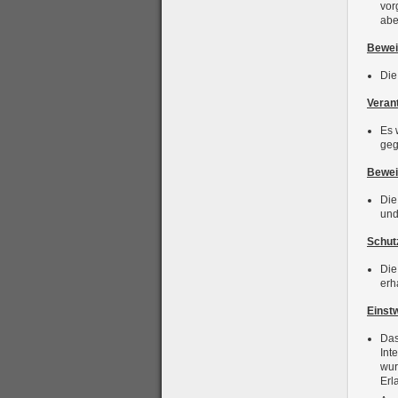
vor
abe
Bewei
Die
Veran
Es 
geg
Bewei
Die
und
Schut
Die
erh
Einst
Das
Int
wur
Erl