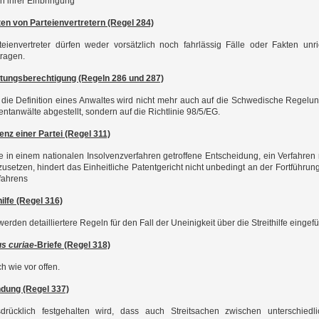
h ihrer Einbringung
ten von Parteienvertretern (Regel 284)
teienvertreter dürfen weder vorsätzlich noch fahrlässig Fälle oder Fakten unri
tragen.
etungsberechtigung (Regeln 286 und 287)
 die Definition eines Anwaltes wird nicht mehr auch auf die Schwedische Regelun
entanwälte abgestellt, sondern auf die Richtlinie 98/5/EG.
enz einer Partei (Regel 311)
e in einem nationalen Insolvenzverfahren getroffene Entscheidung, ein Verfahren 
tzusetzen, hindert das Einheitliche Patentgericht nicht unbedingt an der Fortführun
fahrens
hilfe (Regel 316)
werden detailliertere Regeln für den Fall der Uneinigkeit über die Streithilfe eingefü
s curiae
-Briefe (Regel 318)
h wie vor offen.
ndung (Regel 337)
drücklich festgehalten wird, dass auch Streitsachen zwischen unterschiedl