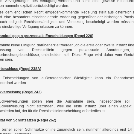
h Verzögerungen des Verfügungswerbers und somit eine gewisse Eilbedürfti
len nunmehr explizit berücksichtigt werden.
se dem englischen Recht entgegenkommende Regelung stellt aus österreichi
ht eine besonders einschneidende Änderung gegenüber der bisherigen Praxis
ach lediglich Rechtsbeständigkeit und Verletzung bescheinigt werden müsse
e einstweilige Verfügung erlassen zu können.
smittel gegen prozessuale Entscheidungen (Regel 220)
konnte keine Einigung darüber erzielt werden, ob die erste oder zweite Instanz übe
lassung von Rechtsmitteln gegen prozessuale Anordnungen
erbrechungsbeschlüsse, entscheiden soll. Diese Frage wird daher vom Geric
ren sein.
rbeschluss (Regel 238A)
 Entscheidungen von außerordentlicher Wichtigkeit kann ein Plenarbesch
eordnet werden.
kverweisung (Regel 242)
rückverweisungen sollen eher die Ausnahme sein, insbesondere soll 
ückverweisung nicht stattfinden, weil die erste Instanz über einen Aspekt 
schieden hat, der für die Rechtsmittelentscheidung erforderlich ist.
ität von Schriftsätzen (Regel 262)
 bisher sollen Schriftsätze online zugänglich sein, nunmehr allerdings erst 14