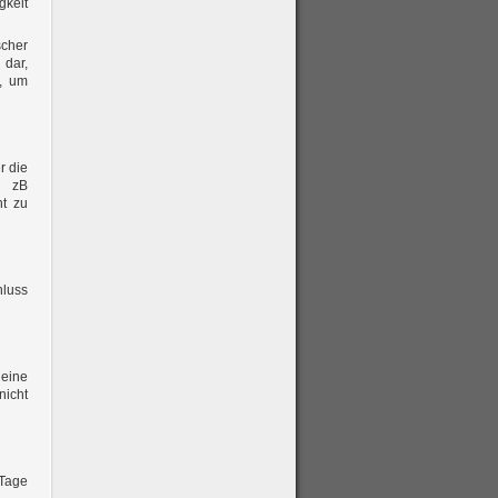
gkeit
scher
 dar,
n, um
r die
, zB
ht zu
luss
eine
nicht
 Tage