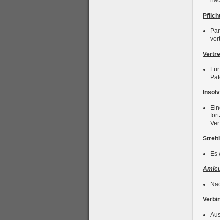
nac
Pflich
Par
vor
Vertr
Für
Pat
Insolv
Ein
for
Ver
Streit
Es 
Amicu
Nac
Verbi
Aus