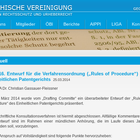
uns
Mitglieder
ÖBl
Berichte
AIPPI
LIGA
Kon
uell
16. Entwurf für die Verfahrensordnung („Rules of Procedure“)
eitlichen Patentgerichts
25.03.2014
 Dr. Christian Gassauer-Fleissner
 März 2014 wurde vom „Drafting Committe“ ein überarbeiteter Entwurf der „Rul
ure“ des Einheitlichen Patentgerichts präsentiert.
hriftliche Konsultationsverfahren ist hiermit abgeschlossen. Allfällige Kommentar
ntwurf sind im Rahmen einer mündlichen Anhörung, die im Laufe dieses Ja
inden soll, vorzubringen.
nspruch auf Vollständigkeit sind folgende Punkte hervorzuheben: