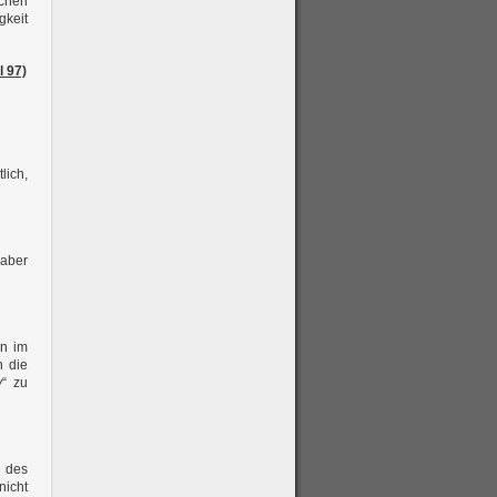
ochen
gkeit
l 97)
lich,
 aber
en im
n die
y
“ zu
g des
icht