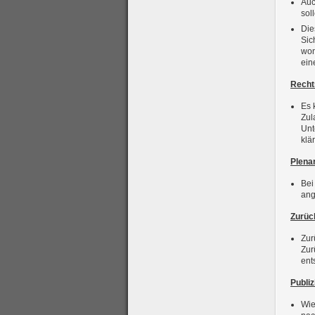
Auc
sol
Die
Sic
won
ein
Recht
Es 
Zu
Unt
klä
Plena
Bei
ang
Zurüc
Zu
Zur
ent
Publiz
Wie