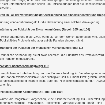
elungen der Frage, unter welchen Bedingungen Verletzungsverfahren unterbr
. nicht unterbrochen werden sollen, um Entscheidungen über die Rechtsbeständi
uwarten.
ren im Fall der Verweigerung der Zuerkennung der einheitlichen Wirkung (Rege
führung von Verfahrensregeln für die Bekämpfung einer solchen Verweigerung
hränkung der Publizität der Zwischenanhörung (Regeln 105 und 106)
 Zwischenanhörung bleibt zwar, wenn sie vor dem Gericht abgehalten wird, öffent
 Publizität des Protokolls wird aber auf die Parteien eingeschränkt.
hränkung der Publizität der mündlichen Verhandlung (Regel 115)
 mündliche Verhandlung bleibt zwar öffentlich, die Publizität des Protokolls wird
 die Parteien eingeschränkt.
halt der Endentscheidung (Regel 118)
 verpflichtende Unterbrechung vor der Endentscheidung im Verletzungsverfahr
l der hohen Wahrscheinlichkeit der Nichtigkeit soll nur mehr Platz greifen, wen
spruchsentscheidung (warum nicht auch die Nichtigkeitsentscheidung?) „
rapidl
arten ist.
heitsleistung für Kostenersatz (Regel 158-159)
wurde die Möglichkeit vorgesehen, eine Sicherheitsleistung zur Sicherstellun
tenersatzanspruchs vorzusehen. Bestimmte Voraussetzungen dafür sind n