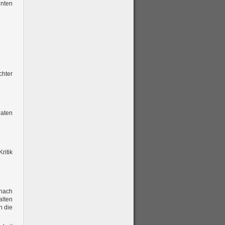
nnten
chter
Daten
ritik
nach
lten
h die