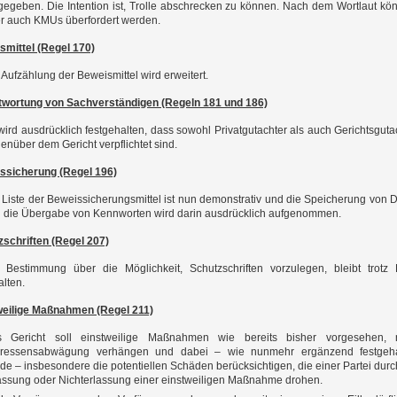
gegeben. Die Intention ist, Trolle abschrecken zu können. Nach dem Wortlaut kö
r auch KMUs überfordert werden.
smittel (Regel 170)
 Aufzählung der Beweismittel wird erweitert.
twortung von Sachverständigen (Regeln 181 und 186)
wird ausdrücklich festgehalten, dass sowohl Privatgutachter als auch Gerichtsguta
enüber dem Gericht verpflichtet sind.
ssicherung (Regel 196)
 Liste der Beweissicherungsmittel ist nun demonstrativ und die Speicherung von 
 die Übergabe von Kennworten wird darin ausdrücklich aufgenommen.
zschriften (Regel 207)
 Bestimmung über die Möglichkeit, Schutzschriften vorzulegen, bleibt trotz K
alten.
weilige Maßnahmen (Regel 211)
 Gericht soll einstweilige Maßnahmen wie bereits bisher vorgesehen, 
eressensabwägung verhängen und dabei – wie nunmehr ergänzend festgeha
de – insbesondere die potentiellen Schäden berücksichtigen, die einer Partei durc
assung oder Nichterlassung einer einstweiligen Maßnahme drohen.