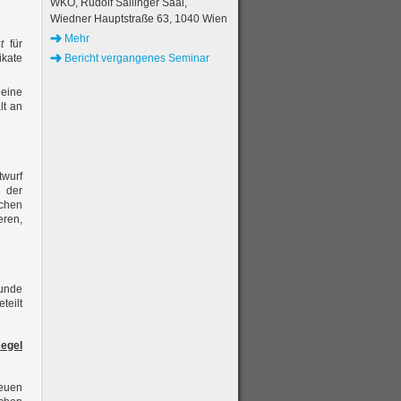
WKO, Rudolf Sallinger Saal,
Wiedner Hauptstraße 63, 1040 Wien
Mehr
t
für
kate
Bericht vergangenes Seminar
 eine
lt an
twurf
g der
achen
eren,
runde
teilt
Regel
neuen