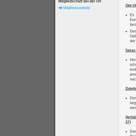
Mitgliedschaft bei der ÖV
Opt-O
Mitgliedsvorteile
Es 
Eur
bez
Der
Geb
der
Sprac
Hin
sch
end
jen
nac
Zuteil
Der
lie
wer
Verhä
37)
Der