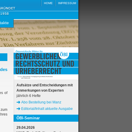
HOME
IMPRESSUM
takte
 des
Aufsätze und Entscheidungen mit
Anmerkungen von Experten
es of
jährlich 6 Hefte
Abo Bestellung bei Manz
Editorial/Inhalt aktuelle Ausgabe
e zum
hres
ÖBl-Seminar
29.04.2026