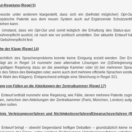
ut
-Regelung (Regel 5)
wurde unter anderem klargestellt, dass sich ein (befristet möglicher)
Opt-Ou
opäische Patente aus dem neuen System auch auf Ergänzende Schutzzertifi
iehen kann.
 Umstand, dass ein
Opt-Out
und somit lediglich die Erhaltung des Status-quo
ührenpflicht auslöst, ist nach wie vor politisch umstritten. Der aktuelle Entwurf hä
 Gebührenpflicht fest.
he der Klage (Regel 14)
sichtlich des Sprachenproblems konnte keine Einigung erzielt werden. Der En
lägt als in Regel 14 nunmehr zwei alternative Lösungen vor ((i)Delegierun
gültigen Regelung dazu an die jeweilige Kammer oder (ii) bei mehreren Spr
e des Sitzes des Beklagten oder, wenn auch dort mehrere offizielle Sprachen existi
h Wahl des Klägers). Entsprechend erfolgte eine Streichung in Regel 321.
ung von Fällen an die Abteilungen der Zentralkammer (Regel 17)
 Entwurf enthält nunmehr eine Regelung, wie Fälle, denen mehrere Patente zug
gen, zwischen den Abteilungen der Zentralkammer (Paris, München, London) aufge
den sollen.
ltnis Verletzungsverfahren und Nichtigkeitsverfahren/Einspruchsverfahren (
 Entwurf bringt – obwohl Gegenstand heftiger Debatten – grundsätzlich keine 