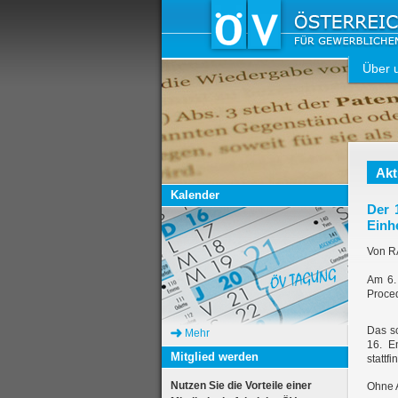
Über 
Akt
Kalender
Der 
Einh
Von RA
Am 6.
Proced
Das sc
Mehr
16. E
Mitglied werden
stattf
Nutzen Sie die Vorteile einer
Ohne A