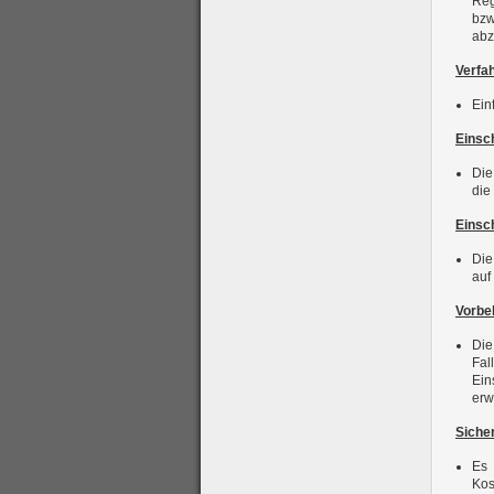
Reg
bzw
abz
Verfah
Ein
Einsc
Die
die
Einsc
Die
auf
Vorbe
Die
Fal
Ein
erw
Sicher
Es 
Kos