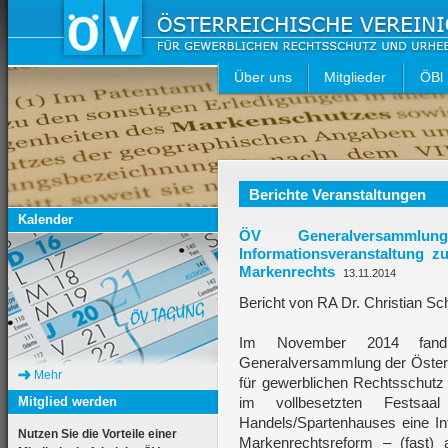
Über uns
Mitglieder
ÖBl
Berichte Veranstaltungen
Kalender
ÖV Generalversammlun
Informationsveranstaltung 
Markenrechts
13.11.2014
Bericht von RA Dr. Christian S
Im November 2014 fan
Generalversammlung der Österr
Mehr
für gewerblichen Rechtsschutz
Mitglied werden
im vollbesetzten Fests
Handels/Spartenhauses eine Inf
Nutzen Sie die Vorteile einer
Markenrechtsreform – (fast) a