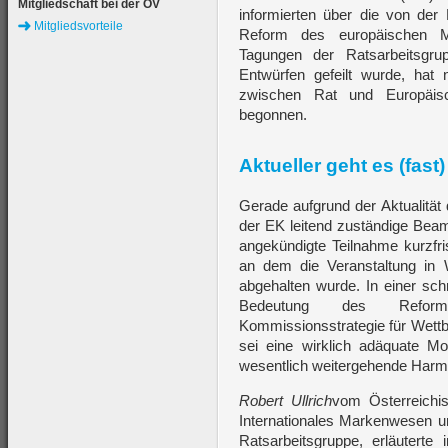
Mitgliedschaft bei der ÖV
informierten über die von de
Mitgliedsvorteile
Reform des europäischen M
Tagungen der Ratsarbeitsgr
Entwürfen gefeilt wurde, ha
zwischen Rat und Europäis
begonnen.
Aktueller geht es (fast)
Gerade aufgrund der Aktualität
der EK leitend zuständige Bea
angekündigte Teilnahme kurzfri
an dem die Veranstaltung in W
abgehalten wurde. In einer sch
Bedeutung des Reform
Kommissionsstrategie für Wettb
sei eine wirklich adäquate 
wesentlich weitergehende Harmo
Robert Ullrich
vom Österreichis
Internationales Markenwesen un
Ratsarbeitsgruppe, erläuterte 