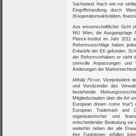
Sachstand. Nach wie vor stritt
Eingriffshandlung durch War
(Kooperationsaktivitäten, finan
Aus wissenschaftlicher Sicht st
WU Wien, die Ausgangslage f
Planck-Institut im Jahr 2011 
Reformvorschläge haben jedo
Entwürfe der EK gefunden.
Sch
der Reformvorhaben; er sieht d
sinnvolle Anpassungen und W
Änderungen der Markenrechtsd
Mihály Ficsor
, Vizepräsident 
und Vorsitzender des Verwalt
bestehende Meinungsversc
Mitgliedsstaaten über die Art 
European dream come true“)
European Trademark and De
organisatorischer und finan
entscheidender Bedeutung sei 
weiterhin neben der alle Erw
ihre Funktionen erfüllen k