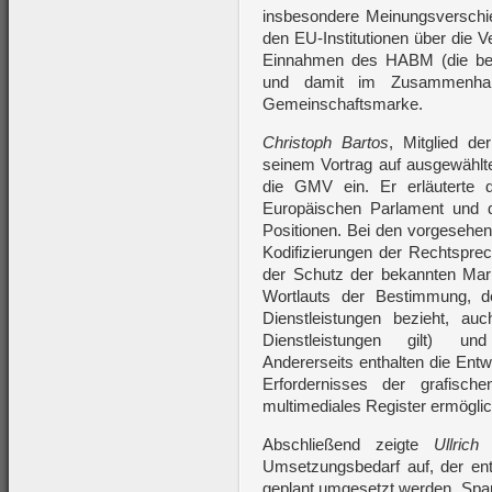
insbesondere Meinungsverschie
den EU-Institutionen über die 
Einnahmen des HABM (die bek
und damit im Zusammenhang
Gemeinschaftsmarke.
Christoph Bartos
, Mitglied 
seinem Vortrag auf ausgewählte
die GMV ein. Er erläuterte 
Europäischen Parlament und de
Positionen. Bei den vorgesehen
Kodifizierungen der Rechtspre
der Schutz der bekannten Mar
Wortlauts der Bestimmung, d
Dienstleistungen bezieht, a
Dienstleistungen gilt) un
Andererseits enthalten die Ent
Erfordernisses der grafisch
multimediales Register ermöglic
Abschließend zeigte
Ullrich
e
Umsetzungsbedarf auf, der ents
geplant umgesetzt werden. Span