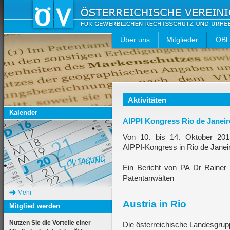
Über uns
Mitglieder
ÖBl
Aktivitäten
Kalender
AIPPI Kongress Rio de Janeir
Von 10. bis 14. Oktober 2015
AIPPI-Kongress in Rio de Janeir
Ein Bericht von PA Dr Rainer
Patentanwälten
Mehr
Austria in Rio
Mitglied werden
Nutzen Sie die Vorteile einer
Die österreichische Landesgrup