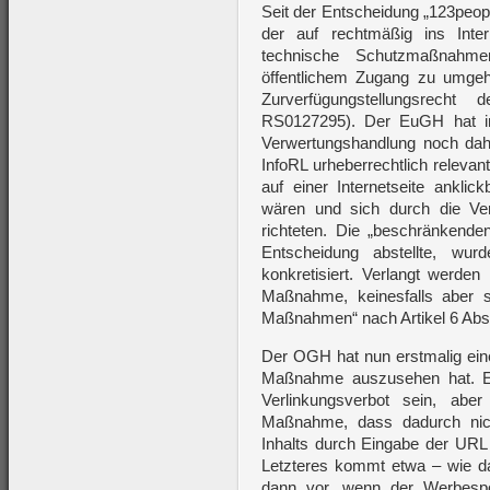
Seit der Entscheidung „123people
der auf rechtmäßig ins Inter
technische Schutzmaßnahmen
öffentlichem Zugang zu umgeh
Zurverfügungstellungsrech
RS0127295). Der EuGH hat i
Verwertungshandlung noch dahi
InfoRL urheberrechtlich releva
auf einer Internetseite anklic
wären und sich durch die Ver
richteten. Die „beschränkend
Entscheidung abstellte, wurd
konkretisiert. Verlangt werde
Maßnahme, keinesfalls aber 
Maßnahmen“ nach Artikel 6 Abs 
Der OGH hat nun erstmalig eine 
Maßnahme auszusehen hat. E
Verlinkungsverbot sein, abe
Maßnahme, dass dadurch nich
Inhalts durch Eingabe der URL 
Letzteres kommt etwa – wie da
dann vor, wenn der Werbespo