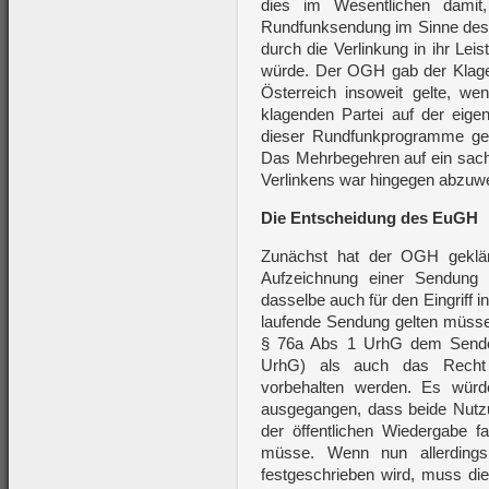
dies im Wesentlichen dami
Rundfunksendung im Sinne des 
durch die Verlinkung in ihr Le
würde. Der OGH gab der Klage 
Österreich insoweit gelte, w
klagenden Partei auf der eig
dieser Rundfunkprogramme ge
Das Mehrbegehren auf ein sach
Verlinkens war hingegen abzuw
Die Entscheidung des EuGH
Zunächst hat der OGH geklär
Aufzeichnung einer Sendung in
dasselbe auch für den Eingriff i
laufende Sendung gelten müsse.
§ 76a Abs 1 UrhG dem Sende
UrhG) als auch das Recht 
vorbehalten werden. Es wür
ausgegangen, dass beide Nutzun
der öffentlichen Wiedergabe f
müsse. Wenn nun allerding
festgeschrieben wird, muss d