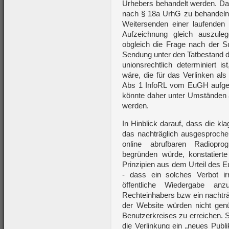
Urhebers behandelt werden. Da 
nach § 18a UrhG zu behandeln 
Weitersenden einer laufenden
Aufzeichnung gleich auszule
obgleich die Frage nach der S
Sendung unter den Tatbestand d
unionsrechtlich determiniert i
wäre, die für das Verlinken als
Abs 1 InfoRL vom EuGH aufgest
könnte daher unter Umständen
werden.
In Hinblick darauf, dass die k
das nachträglich ausgesprochen
online abrufbaren Radiopr
begründen würde, konstatier
Prinzipien aus dem Urteil des
- dass ein solches Verbot ir
öffentliche Wiedergabe an
Rechteinhabers bzw ein nachträ
der Website würden nicht ge
Benutzerkreises zu erreichen. 
die Verlinkung ein „neues Publi