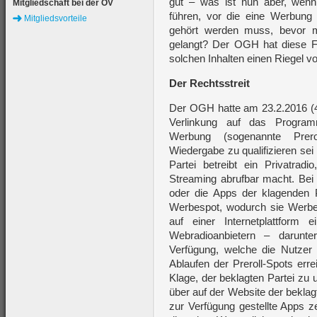
gut – was ist nun aber, wen
Mitgliedschaft bei der ÖV
führen, vor die eine Werbung
Mitgliedsvorteile
gehört werden muss, bevor m
gelangt? Der OGH hat diese F
solchen Inhalten einen Riegel 
Der Rechtsstreit
Der OGH hatte am 23.2.2016 (4
Verlinkung auf das Program
Werbung (sogenannte Prerol
Wiedergabe zu qualifizieren se
Partei betreibt ein Privatra
Streaming abrufbar macht. Bei
oder die Apps der klagenden 
Werbespot, wodurch sie Werbeei
auf einer Internetplattform
Webradioanbietern – darunte
Verfügung, welche die Nutzer
Ablaufen der Preroll-Spots erre
Klage, der beklagten Partei zu
über auf der Website der beklagt
zur Verfügung gestellte Apps z