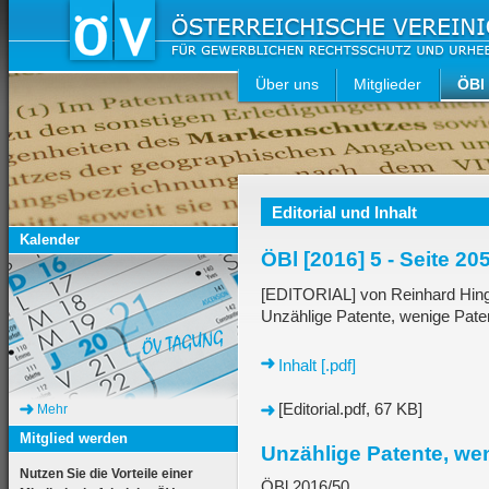
Über uns
Mitglieder
ÖBl
Editorial und Inhalt
Kalender
ÖBl [2016] 5 - Seite 205
[EDITORIAL] von Reinhard Hin
Unzählige Patente, wenige Pate
Inhalt [.pdf]
[Editorial.pdf, 67 KB]
Mehr
Mitglied werden
Unzählige Patente, we
Nutzen Sie die Vorteile einer
ÖBl 2016/50