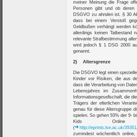
meiner Meinung die Frage offe
Personen gibt und ob deren 
DSGVO zu ahnden ist. § 30 A
dass bei einem Verstoß g
Geldbußen verhängt werden k
allerdings keinen Tatbestand 
relevante Strafbestimmung allen
wird jedoch § 1 DSG 2000 auc
genannt.
2)
Altersgrenze
Die DSGVO legt einen spezielle
Kinder vor Risiken, die aus de
dass die Verarbeitung von Date
Lebensjahres im Zusammenh
Informationsgesellschaft, die d
Trägers der elterlichen Verant
genau für diese Altersgruppe di
spielen. So gehen 93% der 9- b
Kids Online ve
(
http://eprints.lse.ac.uk/3
zumindest wöchentlich online