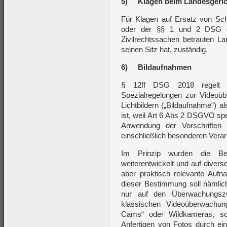
5)
Klagen beim Landesgeric
Für Klagen auf Ersatz von Sc
oder der §§ 1 und 2 DSG ent
Zivilrechtssachen betrauten La
seinen Sitz hat, zuständig.
6)
Bildaufnahmen
§ 12ff DSG 2018 regelt n
Spezialregelungen zur Videoü
Lichtbildern („Bildaufnahme“) a
ist, weil Art 6 Abs 2 DSGVO s
Anwendung der Vorschriften 
einschließlich besonderen Verarb
Im Prinzip wurden die 
weiterentwickelt und auf divers
aber praktisch relevante Au
dieser Bestimmung soll nämli
nur auf den Überwachungszw
klassischen Videoüberwachun
Cams“ oder Wildkameras, so
Anfertigen von Fotos durch ein