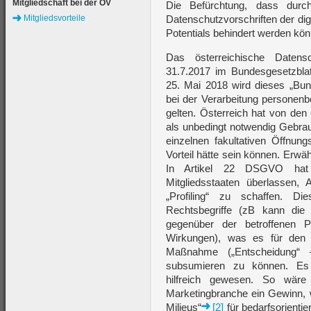
Mitgliedschaft bei der ÖV
Die Befürchtung, dass durch
Mitgliedsvorteile
Datenschutzvorschriften der di
Potentials behindert werden könn
Das österreichische Daten
31.7.2017 im Bundesgesetzbla
25. Mai 2018 wird dieses „Bu
bei der Verarbeitung personen
gelten. Österreich hat von de
als unbedingt notwendig Gebra
einzelnen fakultativen Öffnung
Vorteil hätte sein können. Erwä
In Artikel 22 DSGVO hat
Mitgliedsstaaten überlassen
„Profiling“ zu schaffen. Di
Rechtsbegriffe (zB kann di
gegenüber der betroffenen P
Wirkungen), was es für den 
Maßnahme („Entscheidung“
subsumieren zu können. Es
hilfreich gewesen. So wär
Marketingbranche ein Gewinn, 
Milieus“
[2]
für bedarfsorienti