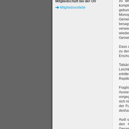
zu de
Mitgliedschaft bei der ÖV
kompl
Mitgliedsvorteile
gebun
Mono
Gemei
besagt
verwe
wiede
Gemei
Dass d
zu dem
Erscha
Tatsä
Leicht
erbit
Replik
Fragli
Ausse
vorgeg
sich n
der F
deshal
Audi u
den G
Gesamt