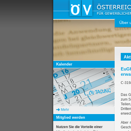
Über 
Akt
Kalender
EuG
erwa
C-319
Das Ge
zum Sc
Teile
Dritt
Mehr
erweck
Mitglied werden
Aber 
Nutzen Sie die Vorteile einer
Gesch