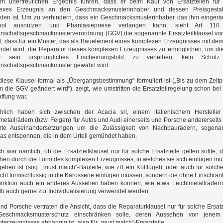
m unerfreulichen Ergebnis führen, dass er beim Kauf von Ersatzteilen für
exes Erzeugnis an den Geschmacksmusterinhaber und dessen Preisgestal
den ist. Um zu verhindern, dass ein Geschmacksmusterinhaber das ihm einger
pol ausnützen und Phantasiepreise verlangen kann, sieht Art 110
nschaftsgeschmackmusterverordnung (GGV) die sogenannte Ersatzteilklausel vor
, dass für ein Muster, das als Bauelement eines komplexen Erzeugnisses mit dem
ndet wird, die Reparatur dieses komplexen Erzeugnisses zu ermöglichen, um d
r sein ursprüngliches Erscheinungsbild zu verleihen, kein Schutz
nschaftsgeschmackmuster gewährt wird.
iese Klausel formal als „Übergangsbestimmung“ formuliert ist („Bis zu dem Zeitp
 die GGV geändert wird“), zeigt, wie umstritten die Ersatzteilregelung schon bei 
ffung war.
chlich haben sich zwischen der Acacia srl, einem italienischem Herstelle
metallrädern (bzw. Felgen) für Autos und Audi einerseits und Porsche andererseits
terte Auseinandersetzungen um die Zulässigkeit von Nachbaurädern, sogena
as entsponnen, die in dem Urteil gemündet haben.
ch war nämlich, ob die Ersatzteilklausel nur für solche Ersatzteile gelten sollte, 
hen durch die Form des komplexen Erzeugnisses, in welches sie sich einfügen m
eben ist (sog. „must match“-Bauteile, wie zB ein Kotflügel), oder auch für solche
icht formschlüssig in die Karosserie einfügen müssen, sondern die ohne Einschrä
unktion auch ein anderes Aussehen haben können, wie etwa Leichtmetallrädern
b auch gerne zur Individualisierung verwendet werden.
nd Porsche vertraten die Ansicht, dass die Reparaturklausel nur für solche Ersatz
eschmacksmusterschutz einschränken solle, deren Aussehen von jenem
erzeugnisses abhängig ist, also für „must match“-Ersatzteile.