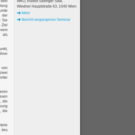
 sein
WKO, Rudolf Sallinger Saal,
tung
Wiedner Hauptstraße 63, 1040 Wien
äumte
Mehr
 der
Bericht vergangenes Seminar
: Sie
 Ziel
iesem
 als
unkt,
ihrer
r von
 zwei
nnter
deren
üssen
, die
nkung
, die
teile
 des