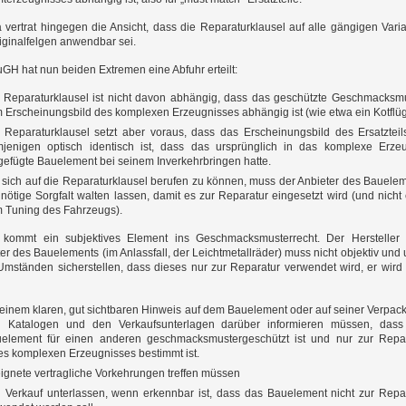
 vertrat hingegen die Ansicht, dass die Reparaturklausel auf alle gängigen Vari
iginalfelgen anwendbar sei.
GH hat nun beiden Extremen eine Abfuhr erteilt:
 Reparaturklausel ist nicht davon abhängig, dass das geschützte Geschmacksm
 Erscheinungsbild des komplexen Erzeugnisses abhängig ist (wie etwa ein Kotflüg
 Reparaturklausel setzt aber voraus, dass das Erscheinungsbild des Ersatzteil
jenigen optisch identisch ist, dass das ursprünglich in das komplexe Erze
gefügte Bauelement bei seinem Inverkehrbringen hatte.
sich auf die Reparaturklausel berufen zu können, muss der Anbieter des Bauele
 nötige Sorgfalt walten lassen, damit es zur Reparatur eingesetzt wird (und nicht
 Tuning des Fahrzeugs).
 kommt ein subjektives Element ins Geschmacksmusterrecht. Der Hersteller
er des Bauelements (im Anlassfall, der Leichtmetallräder) muss nicht objektiv und 
Umständen sicherstellen, dass dieses nur zur Reparatur verwendet wird, er wird
 einem klaren, gut sichtbaren Hinweis auf dem Bauelement oder auf seiner Verpac
 Katalogen und den Verkaufsunterlagen darüber informieren müssen, dass
element für einen anderen geschmacksmustergeschützt ist und nur zur Repa
es komplexen Erzeugnisses bestimmt ist.
ignete vertragliche Vorkehrungen treffen müssen
 Verkauf unterlassen, wenn erkennbar ist, dass das Bauelement nicht zur Repa