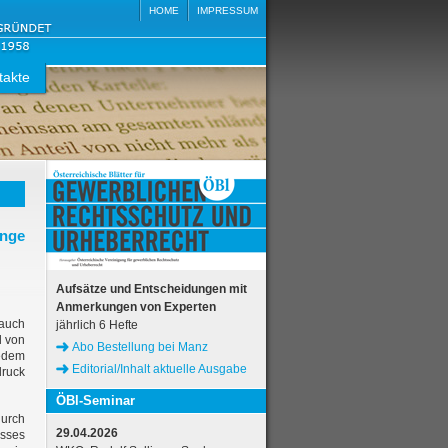
HOME
IMPRESSUM
takte
nge
Aufsätze und Entscheidungen mit
Anmerkungen von Experten
 auch
jährlich 6 Hefte
l von
Abo Bestellung bei Manz
edem
Editorial/Inhalt aktuelle Ausgabe
druck
ÖBl-Seminar
durch
29.04.2026
isses