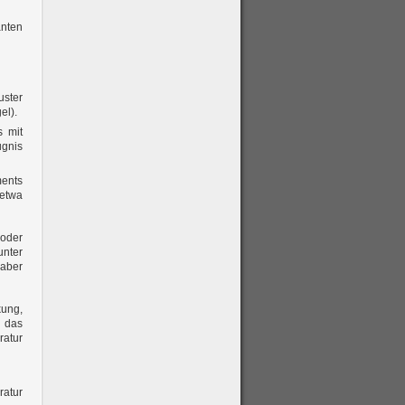
anten
uster
el).
s mit
ugnis
ments
 etwa
 oder
unter
 aber
kung,
 das
ratur
ratur