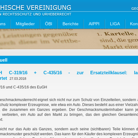
uns
Mitglieder
ÖBl
Berichte
AIPPI
LIGA
Kon
uell
H C-319/16 + C-435/16 - zur Ersatzteilklausel: la
rtet
27.03.2018
/16 und C-435/16 des EuGH
schmackmusterrecht eignet sich nicht nur zum Schutz von Einzelteilen, sondern
hutz komplexer Erzeugnisse, wie etwa ein Auto. Dieses besteht aus einer Vielzah
n, die zusammen ein Ganzes ergeben. Der Geschmacksmusterinhaber kann j
en verbieten, ein Auto auf den Markt zu bringen, das den gleichen Gesamtein
t.
nicht nur das Auto als Ganzes, sondern auch seine (sichtbaren) Teile können 
macksmuster geschützt werden. Das kann für den Käufer des komplexen Erzeugn