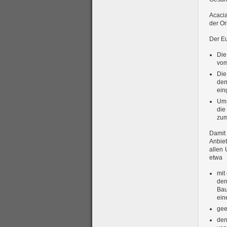
Acacia
der Or
Der Eu
Die
vom
Die
dem
ein
Um 
die
zum
Damit
Anbiet
allen 
etwa
mit
den
Bau
ein
gee
den