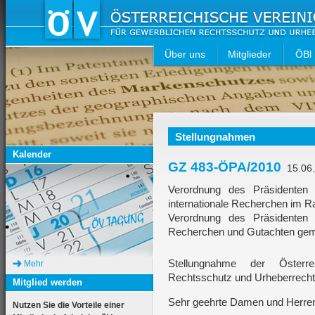
Über uns
Mitglieder
ÖBl
Stellungnahmen
Kalender
GZ 483-ÖPA/2010
15.06
Verordnung des Präsidenten 
internationale Recherchen im 
Verordnung des Präsidenten 
Recherchen und Gutachten gem
Stellungnahme der Österre
Mehr
Rechtsschutz und Urheberrecht
Mitglied werden
Sehr geehrte Damen und Herre
Nutzen Sie die Vorteile einer