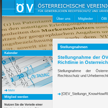
Über uns
Mitglieder
ÖBl
Stellungnahmen
Kalender
Stellungnahme der Ö
Richtlinie in Österreich
Stellungnahme der Österre
Rechtsschutz und Urheberrecht
Mehr
[OEV_Stellungn_KnowHowRL_
Mitglied werden
Nutzen Sie die Vorteile einer