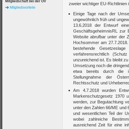
Mitgliedschaft bei der ÖV
zweier wichtiger EU-Richtlinien
Mitgliedsvorteile
Einige Tage nach der Umsetz
ungewöhnlich früh und ungew
13.6.2018 der Entwurf ei
GeschäftsgeheimnisRL zur B
Website abrufbar unter der 
Hochsommer am 27.7.2018. D
bestehende Gesetzeslage n
verfahrensrechtlich (Schu
unzureichend ist. Es bleibt z
Umsetzung noch die dringend n
etwa bereits durch die i
Stellungnahme der Österr
Rechtsschutz und Urheberre
Am 4.7.2018 wurden Entwü
Markenschutzgesetz 1970 u
werden, zur Begutachtung ve
unter den Zahlen 66/ME und 
und wesentlichen Teil der 
wobei zahlreiche Bestim
ausreichend Zeit für eine inh