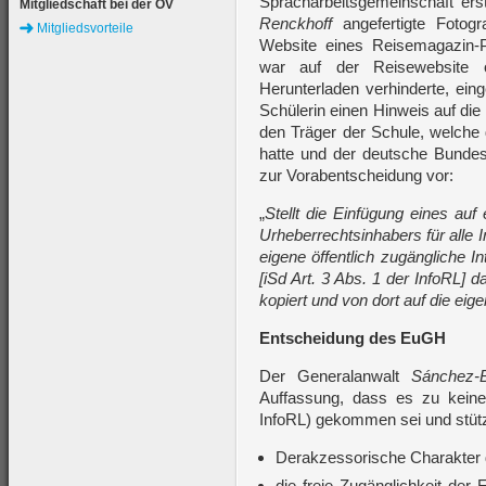
Spracharbeitsgemeinschaft erste
Mitgliedschaft bei der ÖV
Renckhoff
angefertigte Fotogr
Mitgliedsvorteile
Website eines Reisemagazin-Po
war auf der Reisewebsite 
Herunterladen verhinderte, eing
Schülerin einen Hinweis auf die
den Träger der Schule, welche 
hatte und der deutsche Bunde
zur Vorabentscheidung vor:
„
Stellt die Einfügung eines auf
Urheberrechtsinhabers für alle I
eigene öffentlich zugängliche I
[iSd Art. 3 Abs. 1 der InfoRL]
kopiert und von dort auf die eig
Entscheidung des EuGH
Der Generalanwalt
Sánchez-
Auffassung, dass es zu keine
InfoRL) gekommen sei und stützt
Derakzessorische Charakter d
die freie Zugänglichkeit der 