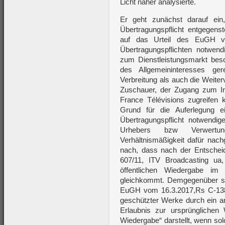
Licht näher analysierte.
Er geht zunächst darauf ein,
Übertragungspflicht entgegenst
auf das Urteil des EuGH v
Übertragungspflichten notwen
zum Dienstleistungsmarkt be
des Allgemeininteresses ge
Verbreitung als auch die Weiterv
Zuschauer, der Zugang zum Inte
France Télévisions zugreifen k
Grund für die Auferlegung e
Übertragungspflicht notwendige
Urhebers bzw Verwertung
Verhältnismäßigkeit dafür nac
nach, dass nach der Entsche
607/11, ITV Broadcasting ua
öffentlichen Wiedergabe i
gleichkommt. Demgegenüber ste
EuGH vom 16.3.2017,Rs C-138
geschützter Werke durch ein a
Erlaubnis zur ursprünglichen W
Wiedergabe“ darstellt, wenn so