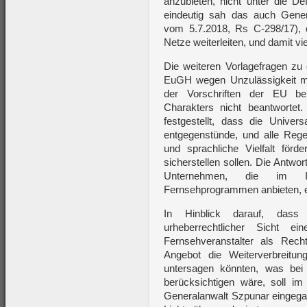
anzubieten, nicht unter die Def
eindeutig sah das auch Gene
vom 5.7.2018, Rs C-298/17), 
Netze weiterleiten, und damit vi
Die weiteren Vorlagefragen zu 
EuGH wegen Unzulässigkeit m
der Vorschriften der EU bei
Charakters nicht beantwortet
festgestellt, dass die Univers
entgegenstünde, und alle Regel
und sprachliche Vielfalt förd
sicherstellen sollen. Die Antwo
Unternehmen, die im Int
Fernsehprogrammen anbieten, ei
In Hinblick darauf, dass
urheberrechtlicher Sicht e
Fernsehveranstalter als Rec
Angebot die Weiterverbreitu
untersagen könnten, was bei 
berücksichtigen wäre, soll i
Generalanwalt Szpunar eingegan