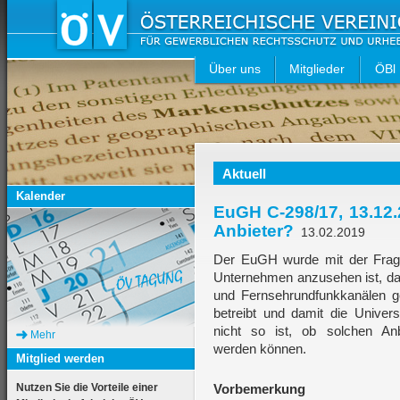
Über uns
Mitglieder
ÖBl
Aktuell
Kalender
EuGH C-298/17, 13.12.
Anbieter?
13.02.2019
Der EuGH wurde mit der Frage 
Unternehmen anzusehen ist, das 
und Fernsehrundfunkkanälen g
betreibt und damit die Univer
nicht so ist, ob solchen Anbi
Mehr
werden können.
Mitglied werden
Nutzen Sie die Vorteile einer
Vorbemerkung