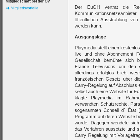
Mitgliedschaft bei der ÖV
Der EuGH vertrat die Rec
Mitgliedsvorteile
Kommunikationsnetzeanbieter
öffentlichen Ausstrahlung vo
werden kann.
Ausgangslage
Playmedia stellt einen kostenlos
live und ohne Abonnement F
Gesellschaft bemühte sich be
France Télévisions um den A
allerdings erfolglos blieb, w
französischen Gesetz über di
Carry-Regelung auf Abschluss ei
selbst auch eine Website für Ec
klagte Playmedia im Rahmen
verwandten Schutzrechte. Para
sogenannten Conseil d´ État (
Programm auf deren Website be
wurde. Dagegen wendete sich F
das Verfahren aussetzte und s
Carry Regelung mit Vorlagefra