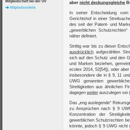
Mitgliedschaft bei der ÖV
aber
nicht deckungsgleiche
Be
Mitgliedsvorteile
In seiner Entscheidung vom
Gerichtshof in einer Streitsac
des seit der Patent- und Marke
„gewerblichen Schutzrechten“
näher definiert.
Strittig war bis zu dieser Ents
ausdrücklich
aufgezählten Stre
sich auf den Schutz und den G
und Marken beziehen, gemeint 
ecolex 2014, 52[54]), oder abe
insbesondere die in § 9, 11 un
UWG genannten gewerbliche
Streitigkeiten aus ähnlichen F
dagegen
weiter
auszulegen sei (
Das „eng auslegende“ Rekursger
zu Ansprüchen nach § 9 UWG 
Konzentration der Streitigke
gewerblichen Schutzrechten bei
könnte, jedoch § 9 UWG nicht 