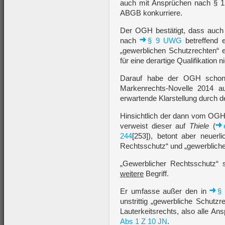
auch mit Ansprüchen nach § 
ABGB konkurriere.
Der OGH bestätigt, dass auch b
nach
§ 9 UWG
betreffend e
„gewerblichen Schutzrechten“ e
für eine derartige Qualifikation 
Darauf habe der OGH schon 
Markenrechts-Novelle 2014 au
erwartende Klarstellung durch d
Hinsichtlich der dann vom OGH
verweist dieser auf
Thiele
(
244
[253]), betont aber neuerl
Rechtsschutz“ und „gewerbliche
„Gewerblicher Rechtsschutz“ 
weitere
Begriff.
Er umfasse außer den in
§
unstrittig „gewerbliche Schutz
Lauterkeitsrechts, also alle
Abs 1 Z 10 JN
.