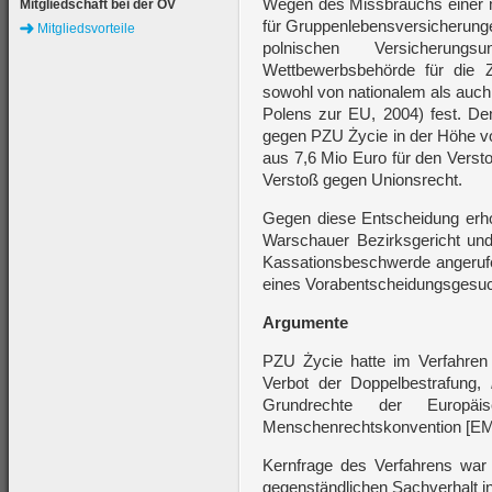
Wegen des Missbrauchs einer 
Mitgliedschaft bei der ÖV
für Gruppenlebensversicherunge
Mitgliedsvorteile
polnischen Versicherungs
Wettbewerbsbehörde für die 
sowohl von nationalem als auch
Polens zur EU, 2004) fest. D
gegen PZU Życie in der Höhe v
aus 7,6 Mio Euro für den Verst
Verstoß gegen Unionsrecht.
Gegen diese Entscheidung erh
Warschauer Bezirksgericht un
Kassationsbeschwerde angeruf
eines Vorabentscheidungsgesu
Argumente
PZU Życie hatte im Verfahren
Verbot der Doppelbestrafung,
Grundrechte der Europä
Menschenrechtskonvention [EM
Kernfrage des Verfahrens war
gegenständlichen Sachverhalt i