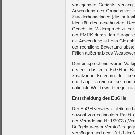
vorlegenden Gerichts verlangt
Anwendung des Grundsatzes ne
Zuwiderhandelnden (die im konk
Identität des geschützten Re
Gericht, im Widerspruch zu de
der EMRK durch den Europäisch
die Anwendung auf das Gleichbl
der rechtliche Bewertung abstel
Fällen außerhalb des Wettbew
Dementsprechend waren Vorleg
erstens das vom EuGH in Bez
zusätzliche Kriterium der Id
überhaupt vereinbar sei und (
nationale Wettbewerbsregeln da
Entscheidung des EuGHs
Der EuGH verwies einleitend da
sowohl von nationalem Recht a
der Verordnung Nr 1/2003 („Ver
Bußgeld wegen Verstoßes gege
verhängen und gem. Art 3 der V