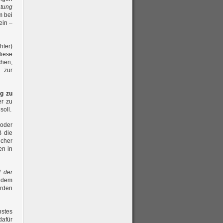
htung
m bei
ein –
ter)
diese
hen,
 zur
g zu
er zu
soll.
oder
B die
cher
en in
f der
s dem
rden
nstes
afür