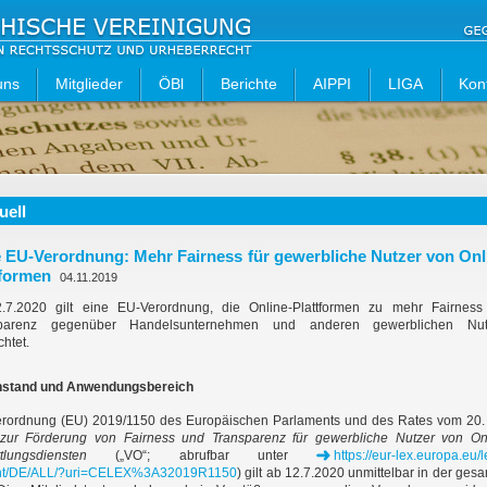
uns
Mitglieder
ÖBl
Berichte
AIPPI
LIGA
Kon
uell
 EU-Verordnung: Mehr Fairness für gewerbliche Nutzer von Onl
tformen
04.11.2019
.7.2020 gilt eine EU-Verordnung, die Online-Plattformen zu mehr Fairness
parenz gegenüber Handelsunternehmen und anderen gewerblichen Nut
chtet.
stand und Anwendungsbereich
erordnung (EU) 2019/1150 des Europäischen Parlaments und des Rates vom 20.
zur Förderung von Fairness und Transparenz für gewerbliche Nutzer von On
tlungsdiensten
(„VO“; abrufbar unter
https://eur-lex.europa.eu/l
nt/DE/ALL/?uri=CELEX%3A32019R1150
) gilt ab 12.7.2020 unmittelbar in der ges