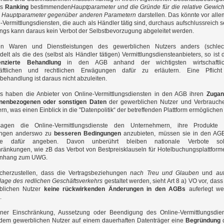
as
Ranking
bestimmenden
Hauptparameter und die Gründe für die relative Gewic
r Hauptparameter gegenüber anderen Parametern
darstellen. Das könnte vor alle
-Vermittlungsdiensten, die auch als Händler tätig sind, durchaus aufschlussreich s
ings kann daraus kein Verbot der Selbstbevorzugung abgeleitet werden.
n Waren und Dienstleistungen des gewerblichen Nutzers anders (schlech
elt als die des (selbst als Händler tätigen) Vermittlungsdiensteanbieters, so ist 
renzierte Behandlung
in den AGB anhand der wichtigsten wirtschaftlic
äftlichen und rechtlichen Erwägungen dafür zu erläutern. Eine Pflicht
behandlung ist daraus nicht abzuleiten.
rs haben die Anbieter von Online-Vermittlungsdiensten in den AGB ihren
Zugan
nenbezogenen oder sonstigen Daten
der gewerblichen Nutzer und Verbrauch
ern, was einen Einblick in die "Datenpolitik“ der betreffenden Plattform ermöglichen 
sagen die Online-Vermittlungsdienste den Unternehmern, ihre Produkte 
ungen anderswo zu
besseren Bedingungen
anzubieten, müssen sie in den AG
de dafür angeben. Davon unberührt bleiben nationale Verbote sol
ränkungen, wie zB das Verbot von Bestpreisklauseln für Hotelbuchungsplattform
Anhang zum UWG.
cherzustellen, dass die Vertragsbeziehungen
nach Treu und Glauben
und
au
lage des redlichen Geschäftsverkehrs
gestaltet werden, sieht Art 8 a) VO vor, das
blichen Nutzer
keine rückwirkenden Änderungen in den AGBs
auferlegt we
.
iner Einschränkung, Aussetzung oder Beendigung des Online-Vermittlungsdie
dem gewerblichen Nutzer auf einem dauerhaften Datenträger eine
Begründung
d