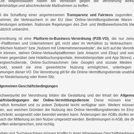
Die Mitgliedstaaten haben bei Verstößen gegen die Verordnung
wirk
ltnismäßige und abschreckende Maßnahmen
zu treffen.
ist die Schaffung einer angemessenen
Transparenz und Fairness
zugunsten a
nehmer, die Verbrauchern in der EU über Online-Vermittlungsdienste Waren
leistungen anbieten. Nationale Regelungen des Zivil- und Wettbewerbsrechts bl
ätzlich unberührt.
erordnung ist eine
Platform-to-Business-Verordnung (P2B-VO)
, die nur zwi
e-Plattformen und Unternehmern gilt, nicht aber im Verhältnis zu Verbrauchern
blichen Nutzern“ bzw „Nutzern mit Unternehmenswebsite“, die sich auf die Veror
en können, stehen Online-Verkaufsplattformen (wie
Amazon
und
Ebay
) und son
ormen gegenüber (wie Hotelbuchungsportale, Immobilienportale und App Stores).
vergleichsdienste, Online-Suchmaschinen (wie
Google
) und soziale Medien 
ook
), soweit sie eine gewerbliche Nutzung ermöglichen, unterliegen
mungen dieser VO. Die Verordnung gilt für die Online-Vermittlungsdienste unabh
rer Niederlassung oder ihrem Sitz.
llgemeinen Geschäftsbedingungen
chwerpunkt der Verordnung bilden die Gestaltung und der Inhalt der
Allgeme
äftsbedingungen der Online-Vermittlungsdienste
. Diese müssen klar
ndlich formuliert und zu jedem Zeitpunkt leicht verfügbar sein. Weiters müsse
gen, aus welchen Gründen die Nutzung des Online-Vermittlungsdienstes im Einze
schränkt, ausgesetzt oder beendet werden kann. Änderungen der AGBs dürfen er
ach der Mitteilung an den Nutzer umgesetzt werden. Bestimmungen in AGB, die d
riften widersprechen, sind nichtig.
ortale und Suchmaschinen müssen künftig in ihren Allgemeinen Geschäftsbeding