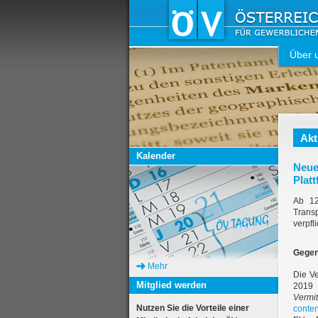
Über 
Akt
Kalender
Neue
Plat
Ab 12
Trans
verpfli
Gegen
Mehr
Die V
Mitglied werden
2019
Vermit
Nutzen Sie die Vorteile einer
conte