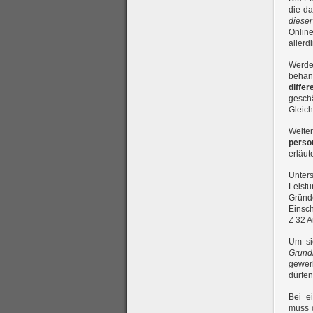
die d
diese
Online
allerd
Werde
behand
diffe
gesch
Gleich
Weite
perso
erläut
Unter
Leist
Grün
Einsch
Z 32 
Um si
Grund
gewer
dürfen
Bei e
muss 