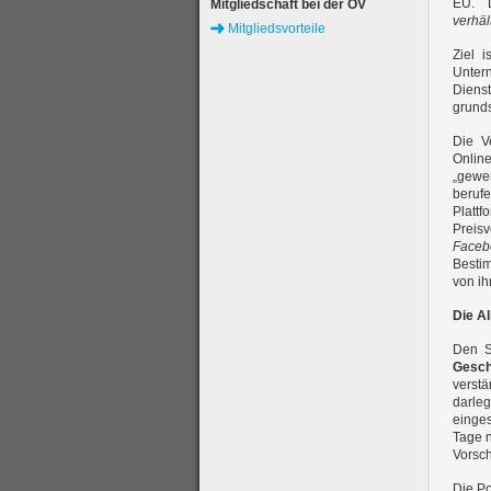
EU. 
Mitgliedschaft bei der ÖV
verhä
Mitgliedsvorteile
Ziel 
Unter
Dienst
grunds
Die V
Onlin
„gewer
beruf
Plattf
Preis
Faceb
Bestim
von ih
Die A
Den S
Gesch
verstä
darle
einge
Tage n
Vorsch
Die P