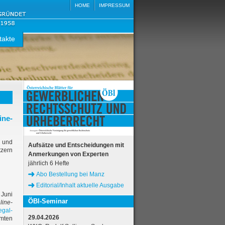
HOME
IMPRESSUM
takte
ine-
 und
Aufsätze und Entscheidungen mit
zern
Anmerkungen von Experten
jährlich 6 Hefte
Abo Bestellung bei Manz
Editorial/Inhalt aktuelle Ausgabe
 Juni
ÖBl-Seminar
line-
egal-
29.04.2026
amten