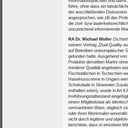
Informationspflichten und dami
führe, ohne dass ein tatsächlich
der anschließenden Diskussion
angesprochen, wie zB das Prob
die zivil- bzw lauterkeitsrechtli
unzureichend informierende Mark
RA Dr. Michael Woller
(Schönh
seinem Vortrag „Dual Quality au
auf Betreiben osteuropäischer S
gefunden hatte. Ausgehend von 
Produkte derselben Marke ohne 
minderer Qualität angeboten wü
Fischstäbchen in Tschechien wen
Haselnusscreme in Ungarn wenig
Schokolade in Slowenien Zusatzst
enthalten seien), wurde in Art 
Irreführungstatbestand eingefügt
einem Mitgliedstaat als identisc
vermarkteten Ware, obgleich s
oder ihren Merkmalen wesentlic
nicht durch legitime und objektiv
berichtete, dass in einzelnen Mi