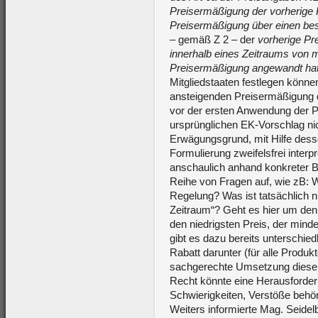
Preisermäßigung der vorherige 
Preisermäßigung über einen be
– gemäß Z 2 – der
vorherige Pre
innerhalb eines Zeitraums von 
Preisermäßigung angewandt ha
Mitgliedstaaten festlegen können
ansteigenden Preisermäßigung d
vor der ersten Anwendung der P
ursprünglichen EK-Vorschlag ni
Erwägungsgrund, mit Hilfe desse
Formulierung zweifelsfrei interp
anschaulich anhand konkreter Be
Reihe von Fragen auf, wie zB: 
Regelung? Was ist tatsächlich n
Zeitraum“? Geht es hier um den 
den niedrigsten Preis, der mind
gibt es dazu bereits unterschied
Rabatt darunter (für alle Produk
sachgerechte Umsetzung dieser 
Recht könnte eine Herausforde
Schwierigkeiten, Verstöße behör
Weiters informierte Mag. Seidel