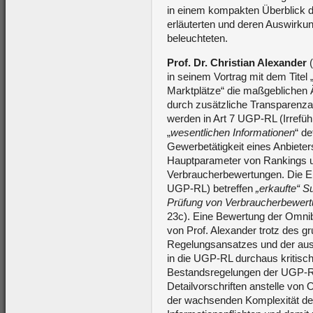
in einem kompakten Überblick di
erläuterten und deren Auswirku
beleuchteten.
Prof. Dr. Christian Alexander
(
in seinem Vortrag mit dem Titel 
Marktplätze“ die maßgeblichen 
durch zusätzliche Transparenzan
werden in Art 7 UGP-RL (Irrefü
„
wesentlichen Informationen
“ de
Gewerbetätigkeit eines Anbieter
Hauptparameter von Rankings un
Verbraucherbewertungen. Die E
UGP-RL) betreffen
„erkaufte“ S
Prüfung von Verbraucherbewer
23c). Eine Bewertung der Omni
von Prof. Alexander trotz des gr
Regelungsansatzes und der aus
in die UGP-RL durchaus kritisch
Bestandsregelungen der UGP-RL
Detailvorschriften anstelle von O
der wachsenden Komplexität de