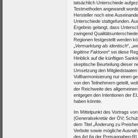
tatsächlich Unterschiede aufgeze
Testmethoden angewandt worden
Hersteller noch eine Auseinander
Unterschiede stattgefunden. Au
Ergebnis gelangt, dass Unters
zwingend Qualitätsunterschiede
Regionen festgestellt werden k
„
Vermarktung als identisch
“, „
we
legitime Faktoren
“ sei diese Re
Hinblick auf die künftigen Sank
skeptische Beurteilung dieser 
Umsetzung den Mitgliedstaaten
Vollharmonisierung nur einen ge
von den Teilnehmern geteilt, wo
der Reichweite des allgemeinen
entgegen den Intentionen der EU
haben könnte.
Im Mittelpunkt des Vortrags vo
(Generalsekretär der ÖV; Schu
dem Titel „Änderung zu Preishe
Verbote sowie mögliche Ausna
des Art 6a der Preisangaben-RL