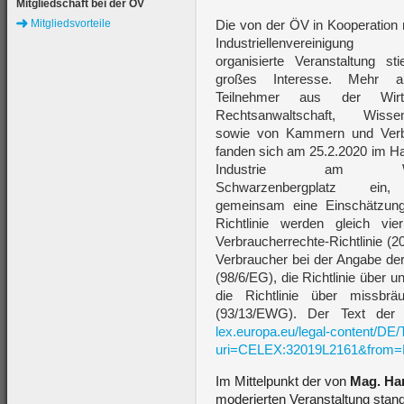
Mitgliedschaft bei der ÖV
Mitgliedsvorteile
Die von der ÖV in Kooperation 
Industriellenvereinigun
organisierte Veranstaltung st
großes Interesse. Mehr 
Teilnehmer aus der Wirts
Rechtsanwaltschaft, Wissen
sowie von Kammern und Ver
fanden sich am 25.2.2020 im H
Industrie am Wi
Schwarzenbergplatz ei
gemeinsam eine Einschätzung
Richtlinie werden gleich vie
Verbraucherrechte-Richtlinie (2
Verbraucher bei der Angabe de
(98/6/EG), die Richtlinie über 
die Richtlinie über missbrä
(93/13/EWG). Der Text der R
lex.europa.eu/legal-content/DE
uri=CELEX:32019L2161&from
Im Mittelpunkt der von
Mag. Ha
moderierten Veranstaltung stand