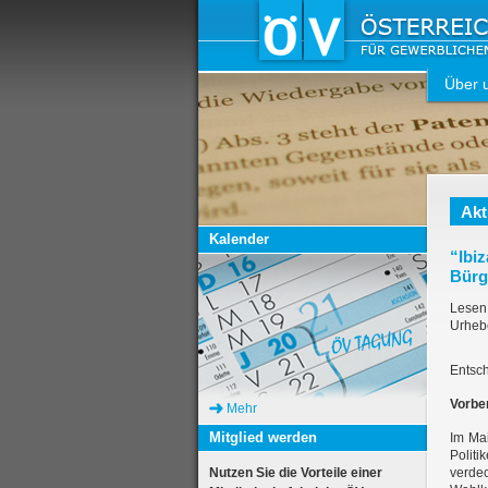
Über 
Akt
Kalender
“Ibi
Bürg
Lese
Urheb
Entsc
Vorbe
Mehr
Mitglied werden
Im Mai
Polit
Nutzen Sie die Vorteile einer
verde