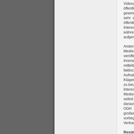
Video
öffent
gewinn
sehr 
öffen
Intere
währen
aufgen
Ander
Medie
veröff
ihrer
mittel
faktis
Aufna
Kläger
zu beu
Inter
Medien
selbst
darau
OGH r
großen
vorli
Vertra
Resü