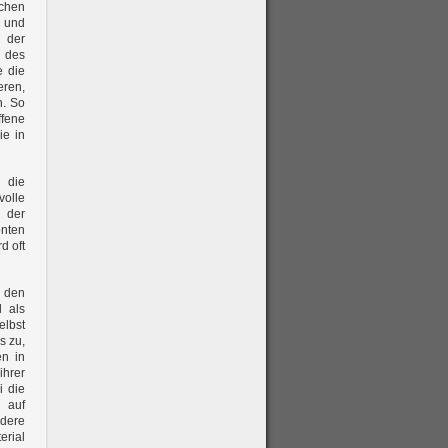
ichen
e und
n der
n des
e die
eren,
n. So
ffene
ie in
n die
volle
, der
önten
d oft
 den
l als
elbst
s zu,
en in
ihrer
i die
 auf
ndere
erial