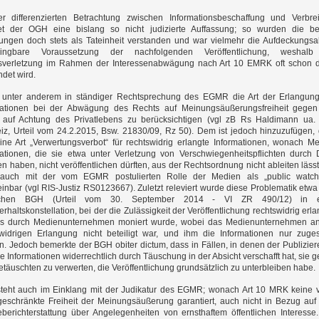
er differenzierten Betrachtung zwischen Informationsbeschaffung und Verbre
net der OGH eine bislang so nicht judizierte Auffassung; so wurden die b
ungen doch stets als Tateinheit verstanden und war vielmehr die Aufdeckungsa
ingbare Voraussetzung der nachfolgenden Veröffentlichung, weshalb
sverletzung im Rahmen der Interessenabwägung nach Art 10 EMRK oft schon 
det wird.
t unter anderem in ständiger Rechtsprechung des EGMR die Art der Erlangun
mationen bei der Abwägung des Rechts auf Meinungsäußerungsfreiheit gegen
 auf Achtung des Privatlebens zu berücksichtigen (vgl zB Rs Haldimann ua.
iz, Urteil vom 24.2.2015, Bsw. 21830/09, Rz 50). Dem ist jedoch hinzuzufügen,
ine Art „Verwertungsverbot“ für rechtswidrig erlangte Informationen, wonach M
ationen, die sie etwa unter Verletzung von Verschwiegenheitspflichten durch D
en haben, nicht veröffentlichen dürften, aus der Rechtsordnung nicht ableiten läss
auch mit der vom EGMR postulierten Rolle der Medien als „public watch
inbar (vgl RIS-Justiz RS0123667). Zuletzt releviert wurde diese Problematik etw
schen BGH (Urteil vom 30. September 2014 - VI ZR 490/12) in e
rhaltskonstellation, bei der die Zulässigkeit der Veröffentlichung rechtswidrig erla
ls durch Medienunternehmen moniert wurde, wobei das Medienunternehmen an
swidrigen Erlangung nicht beteiligt war, und ihm die Informationen nur zuges
. Jedoch bemerkte der BGH obiter dictum, dass in Fällen, in denen der Publizie
ie Informationen widerrechtlich durch Täuschung in der Absicht verschafft hat, sie 
täuschten zu verwerten, die Veröffentlichung grundsätzlich zu unterbleiben habe.
steht auch im Einklang mit der Judikatur des EGMR; wonach Art 10 MRK keine v
geschränkte Freiheit der Meinungsäußerung garantiert, auch nicht in Bezug auf
berichterstattung über Angelegenheiten von ernsthaftem öffentlichen Interesse