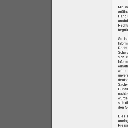
Mit d
eröff
Handl
unabd
Recht
begrün
So is
Infor
Recht
Schwe
sich e
Inform
erhalt
wäre 
unvere
deut
Sachve
E-Mai
recht
wurden
sich d
den Ge
Dies 
unein
Presse