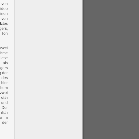
e von
Video
einen
e von
tztes
gers,
d Ton
zwei
nahme
diese
r als
ägers
g der
e des
 hier
ichem
 zwei
 sich
n und
. Der
lich
ei im
g der