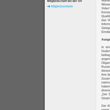
Wahlk
Mitgliedschaft bei der ÖV
Wissen
Mitgliedsvorteile
Video
Kons
Qualit
das V
Infor
Geleg
Einst
Ausga
In ei
Gudenu
bekla
angen
Oliga
Russi
dieses
ihre f
Zusam
mehrst
haben 
diver
„Der 
Gesprä
Der K
sowie