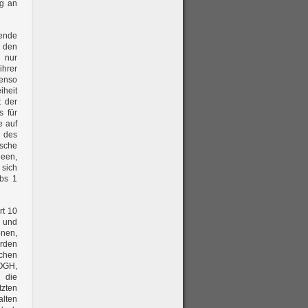
ng an
ende
 den
 nur
ihrer
benso
iheit
t der
s für
e auf
g des
ische
deen,
 sich
Abs 1
rt 10
g und
onen,
erden
schen
 OGH,
 die
zten
alten