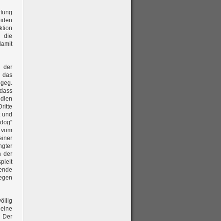
itung
eiden
ktion
 die
damit
g der
 das
 geg.
 dass
edien
ritte
t und
dog“
a vom
iner
ngter
 der
pielt
rende
gegen
öllig
 eine
. Der