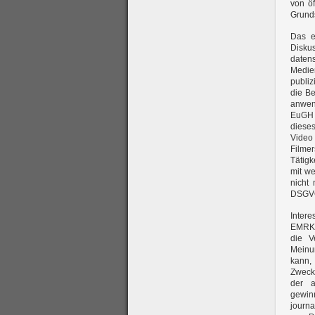
von öf
Grunds
Das e
Disk
date
Medie
publiz
die B
anwend
EuGH 
dieses
Video
Filme
Tätigk
mit we
nicht 
DSGVO
Intere
EMRK 
die V
Meinun
kann,
Zweck
der a
gewin
journa