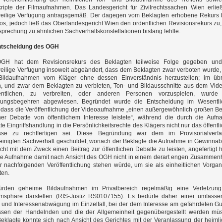
kripte der Filmaufnahmen. Das Landesgericht für Zivilrechtssachen Wien erlie
weilige Verfügung antragsgemäß. Der dagegen vom Beklagten erhobene Rekurs 
los, jedoch ließ das Oberlandesgericht Wien den ordentlichen Revisionsrekurs zu,
prechung zu ähnlichen Sachverhaltskonstellationen bislang fehlte.
ntscheidung des OGH
GH hat dem Revisionsrekurs des Beklagten teilweise Folge gegeben und
eilige Verfügung insoweit abgeändert, dass dem Beklagten zwar verboten wurde,
Bildaufnahmen vom Kläger ohne dessen Einverständnis herzustellen; im übr
h, und zwar dem Beklagten zu verbieten, Ton- und Bildausschnitte aus dem Vid
fentlichen, zu verbreiten, oder anderen Personen vorzuspielen, wurde
rungsbegehren abgewiesen. Begründet wurde die Entscheidung im Wesentli
 dass die Veröffentlichung der Videoaufnahme „einen außergewöhnlich großen Be
ner Debatte von öffentlichem Interesse leistete“, während die durch die Auf
te Eingriffshandlung in die Persönlichkeitsrechte des Klägers nicht nur das öffentl
esse zu rechtfertigen sei. Diese Begründung war dem im Provisorialverfa
einigten Sachverhalt geschuldet, wonach der Beklagte die Aufnahme in Gewinnab
cht mit dem Zweck einen Beitrag zur öffentlichen Debatte zu leisten, angefertigt 
ie Aufnahme damit nach Ansicht des OGH nicht in einem derart engen Zusamme
r nachfolgenden Veröffentlichung stehen würde, um sie als einheitlichen Vorga
ten.
rden geheime Bildaufnahmen im Privatbereich regelmäßig eine Verletzung
msphäre darstellen (RIS-Justiz RS0107155). Es bedürfe daher einer umfass
 und Interessenabwägung im Einzelfall, bei der dem Interesse am gefährdeten Gu
essen der Handelnden und die der Allgemeinheit gegenübergestellt werden mü
eklagte könnte sich nach Ansicht des Gerichtes mit der Veranlassung der heiml