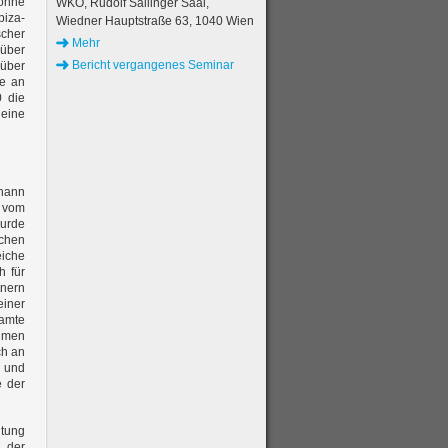
 ohne
WKO, Rudolf Sallinger Saal,
biza-
Wiedner Hauptstraße 63, 1040 Wien
scher
Mehr
über
Bericht vergangenes Seminar
 über
se an
0 die
 eine
hann
s vom
wurde
schen
eiche
h für
tnern
einer
amte
ilmen
ch an
“ und
e der
itung
e der