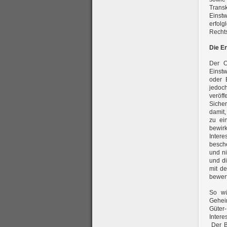
Trans
Einst
erfolg
Rechts
Die E
Der O
Einstw
oder 
jedoc
veröf
Siche
damit,
zu ei
bewirk
Inter
besch
und ni
und d
mit de
bewer
So wü
Gehei
Güter-
Inter
Der B