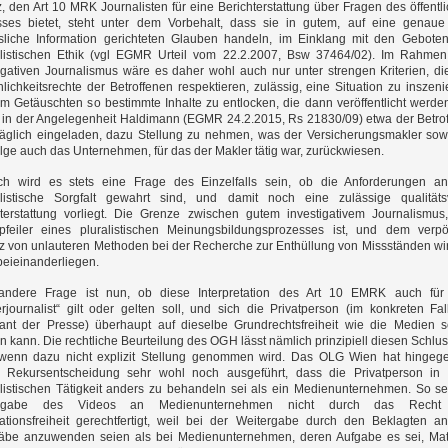
, den Art 10 MRK Journalisten für eine Berichterstattung über Fragen des öffentl
esses bietet, steht unter dem Vorbehalt, dass sie in gutem, auf eine genau
ssliche Information gerichteten Glauben handeln, im Einklang mit den Gebote
alistischen Ethik (vgl EGMR Urteil vom 22.2.2007, Bsw 37464/02). Im Rahme
igativen Journalismus wäre es daher wohl auch nur unter strengen Kriterien, di
lichkeitsrechte der Betroffenen respektieren, zulässig, eine Situation zu inszeni
 Getäuschten so bestimmte Inhalte zu entlocken, die dann veröffentlicht werde
 in der Angelegenheit Haldimann (EGMR 24.2.2015, Rs 21830/09) etwa der Betro
räglich eingeladen, dazu Stellung zu nehmen, was der Versicherungsmakler sow
lge auch das Unternehmen, für das der Makler tätig war, zurückwiesen.
lich wird es stets eine Frage des Einzelfalls sein, ob die Anforderungen a
alistische Sorgfalt gewahrt sind, und damit noch eine zulässige qualitäts
hterstattung vorliegt. Die Grenze zwischen gutem investigativem Journalismus
pfeiler eines pluralistischen Meinungsbildungsprozesses ist, und dem verp
z von unlauteren Methoden bei der Recherche zur Enthüllung von Missständen wir
eieinanderliegen.
andere Frage ist nun, ob diese Interpretation des Art 10 EMRK auch für
rjournalist“ gilt oder gelten soll, und sich die Privatperson (im konkreten Fal
mant der Presse) überhaupt auf dieselbe Grundrechtsfreiheit wie die Medien s
n kann. Die rechtliche Beurteilung des OGH lässt nämlich prinzipiell diesen Schlus
wenn dazu nicht explizit Stellung genommen wird. Das OLG Wien hat hingeg
r Rekursentscheidung sehr wohl noch ausgeführt, dass die Privatperson in 
listischen Tätigkeit anders zu behandeln sei als ein Medienunternehmen. So se
ergabe des Videos an Medienunternehmen nicht durch das Recht
mationsfreiheit gerechtfertigt, weil bei der Weitergabe durch den Beklagten a
äbe anzuwenden seien als bei Medienunternehmen, deren Aufgabe es sei, Mat