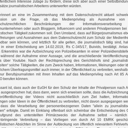
fentlichem Interesse zutage zu fördern, diese sich aber auch einer Selbstbindu
ätze journalistischen Arbeitens unterwerfen würden.
rinnert an eine im Zusammenhang mit dem Datenschutzrecht aktuell schwel
ussion um die Frage, ob das Medienprivileg als Ausnahme von
nschutzrechtlichen Beschränkungen der Informationsverarbeitung
nunternehmen oder auch Bloggern, Influencern und anderen Privatpersonen bei 
istischen Tätigkeit zukommen soll. Den Umstand, dass auf Bürgerjournalismus e
efreiungen und Ausnahmen aus dem Datenschutzrecht zum Schutz der Medienfre
bar sein können, und letztlich für alle gelten, die journalistisch tätig sind, ha
in einer Entscheidung am 14.02.2019, Rs C-345/17, Buivids, bestätigt. Anlas
 Erkenntnis war die Aufzeichnung von Polizeibeamten in einer Polizeidienststell
 während der Aufnahme einer Aussage, und die anschließende Veröffentlichun
rs über Youtube. Nach der Rechtsprechung des Gerichtshofs sind „journalist
eiten“ solche Tätigkeiten, die zum Zweck haben, Informationen, Meinungen oder I
lchem Übertragungsmittel auch immer, in der Öffentlichkeit zu verbreiten, weshalb
nur Berufsjournalisten mit ihren Inhalten auf das Medienprivileg nach Art 85 
 berufen können.
ssant ist, dass auch der EuGH für den Schutz der Inhalte der Privatperson nach A
ausgesprochen hat, dass dann, wenn sich erweisen sollte, dass die Aufzeichnun
eröffentlichung der Videos nicht ausschließlich zum Ziel hatten, Informati
gen oder Ideen in der Öffentlichkeit zu verbreiten, nicht davon ausgegangen w
 dass die Verarbeitung der personenbezogenen Daten "allein zu journalisti
en" erfolgte. Damit im Einklang offenbart sich scheinbar die Entscheidung des
ufgrund des unterstellten Primärzwecks der Aufnahme selbst – nämlich
nbringende Verbreitung – das Vorliegen von durch Art 10 EMRK geschüt
listischen Absichten im Sinne der Aufdeckung von öffentlich relevantem Fehlverh