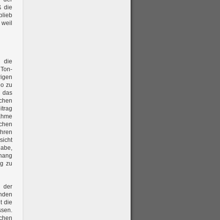
ß die
blieb
 weil
 die
 Ton-
igen
eo zu
 das
chen
itrag
nahme
ichen
hren
sicht
habe,
nhang
ng zu
 der
enden
t die
ssen.
ichen