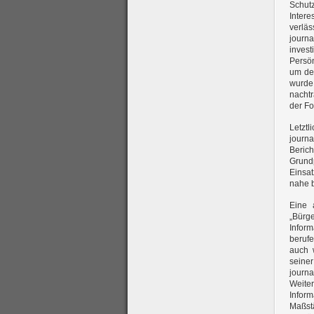
Schutz
Inter
verlä
journ
invest
Persön
um dem
wurde
nacht
der Fo
Letzt
journ
Beric
Grund
Einsat
nahe b
Eine 
„Bürge
Infor
berufe
auch 
seine
journa
Weit
Infor
Maßst