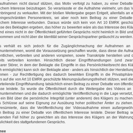
aufnahmen nicht darauf stützen, das Motiv verfolgt zu haben, zu einer Debatt
lichem Interesse beizutragen. So veranlasste er die Aufnahme vielmehr, um das 
bringend zu verkaufen. Mit der bloßen Weitergabe gegen Entgelt, allenfalls an 
eingeschränkten Personenkreis, sei aber noch kein Beitrag zu einer Debatt
tlichem Interesse verbunden. Daraus würde sich kein von Art 10 EMRK geschü
sse des Beklagten ergeben, das höher zu bewerten wäre als das Interesse des Klä
d eines nicht in der Öffentlichkeit geführten Gesprächs nicht heimlich in Bild un
ommen und nicht über die Identität seiner Gesprächspartner getäuscht zu werden.
s verhält es sich jedoch für die Zugänglichmachung der Aufnahmen an 
nunternehmen, womit die Voraussetzung geschaffen wurde, dass diese die Auf
entlichen, verbreiten und anderen vorspielen, sowie Transkripte herstellen und 
seits verbreiten konnten. Hinsichtlich dieser Eingriffshandlungen (und zwa
barer Störer, in dem der Beklagte die Eingriffe in das Persönlichkeitsrecht des Kl
ch ermöglichte) kann sich der Beklagte aber - anders als hinsichtlich der Herstellun
hmen - zur Rechtfertigung des dadurch bewirkten Eingriffs in die Privatsphär
s auf die von Art 10 EMRK geschützte Meinungsäußerungsfreiheit stützen, weil die
rteilende Eingriffshandlung tatsächlich einen Beitrag zu einer Debatte von öffentl
esse leistete. So wurde die Öffentlichkeit durch die Weitergabe des Videos an
unternehmen und die dadurch ermöglichte Veröffentlichung in die Lage versetzt,
 ein Bild über die persönliche Integrität (unter anderem) des Klägers zu mache
s Schlüsse auf seine Eignung zur Ausübung hoher politischer Ämter zu ziehen
esümierte, dass die Veröffentlichung der Videoaufnahme einen außergewöhn
 Beitrag zu einer Debatte von öffentlichem Interesse leistete. Dieser Beitrag s
egenden Fall höher zu gewichten als das Interesse des Klägers an der Wahrun
ulichkeit des stattgefundenen Gesprächs.
mee