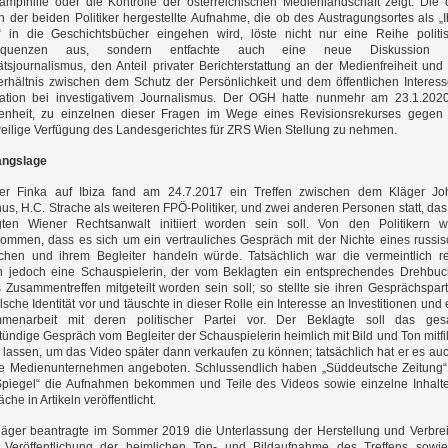
ampfhilfe oder die Kontrolle der österreichischen Medienlandschaft zeigt. Die
 der beiden Politiker hergestellte Aufnahme, die ob des Austragungsortes als „I
“ in die Geschichtsbücher eingehen wird, löste nicht nur eine Reihe politi
equenzen aus, sondern entfachte auch eine neue Diskussion 
ätsjournalismus, den Anteil privater Berichterstattung an der Medienfreiheit und
erhältnis zwischen dem Schutz der Persönlichkeit und dem öffentlichen Interes
mation bei investigativem Journalismus. Der OGH hatte nunmehr am 23.1.202
enheit, zu einzelnen dieser Fragen im Wege eines Revisionsrekurses gegen
weilige Verfügung des Landesgerichtes für ZRS Wien Stellung zu nehmen.
ngslage
ner Finka auf Ibiza fand am 24.7.2017 ein Treffen zwischen dem Kläger Jo
s, H.C. Strache als weiteren FPÖ-Politiker, und zwei anderen Personen statt, da
gten Wiener Rechtsanwalt initiiert worden sein soll. Von den Politikern 
ommen, dass es sich um ein vertrauliches Gespräch mit der Nichte eines russi
rchen und ihrem Begleiter handeln würde. Tatsächlich war die vermeintlich r
n jedoch eine Schauspielerin, der vom Beklagten ein entsprechendes Drehbuc
 Zusammentreffen mitgeteilt worden sein soll; so stellte sie ihren Gesprächspar
alsche Identität vor und täuschte in dieser Rolle ein Interesse an Investitionen und 
menarbeit mit deren politischer Partei vor. Der Beklagte soll das ges
ündige Gespräch vom Begleiter der Schauspielerin heimlich mit Bild und Ton mitf
lassen, um das Video später dann verkaufen zu können; tatsächlich hat er es au
se Medienunternehmen angeboten. Schlussendlich haben „Süddeutsche Zeitung
Spiegel“ die Aufnahmen bekommen und Teile des Videos sowie einzelne Inhalt
che in Artikeln veröffentlicht.
läger beantragte im Sommer 2019 die Unterlassung der Herstellung und Verbre
 Veröffentlichung der heimlichen Ton- und Bildaufnahme des Treffens sowi