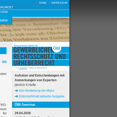
HOME
IMPRESSUM
takte
g im
nden
Aufsätze und Entscheidungen mit
Anmerkungen von Experten
jährlich 6 Hefte
Abo Bestellung bei Manz
Editorial/Inhalt aktuelle Ausgabe
ÖBl-Seminar
 FPÖ-
derem
29.04.2026
 für