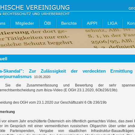
uns
Mitglieder
ÖBl
Berichte
AIPPI
LIGA
Kon
uell
za-Skandal”: Zur Zulässigkeit der verdeckten Ermittlun
erjournalismus
10.05.2020
n Sie die Zusammenfassung und Bewertung der sehr spanne
errechtsentscheidung zum Ibiza-Video (E OGH 23.1.2020, 6Ob236/19b).
heidung des OGH vom 23.1.2020 zur Geschäftszahl 6 Ob 236/19b
merkung
 vor einem Jahr erschütterte Österreich ein öffentlich gemachtes Video, das zwei
iker im Gespräch mit einer vermeintlichen russischen Oligarchin über unter an
ckte Parteispenden, Vergabe von staatlichen Infrastruktur-Bauaufträgen