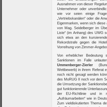
Ausnahmen von dieser Regelung,
Unternehmer oder unverbindli
wie vor seien einige Frag
„Vertriebskanälen“ oder die Anw
Eigenmarken, wenn sich diese a
von Mag. Seidelberger im Über
Liste“ (im Anhang) des UWG se
sich etwa an den kursierend
Rekordstrafe gegen die Hote
Vorreihung von Zimmer-Angebote
Von erheblicher Bedeutung 
Sanktionen im Falle unlaute
Ummenberger-Zierler
(Bunde
Wettbewerb) in ihrem Referat e
noch nicht gesagt werden kön
des MoRUG II noch vor dem Som
die Umsetzung der Sanktionsbes
gut funktionierende Unterlass
der EU-Richtlinie und in r
„Aufräumarbeiten“ wie in Deut
Zum vieldiskutierten Thema d