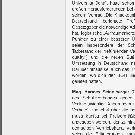
Universität Jena), hatte scho
großen Herausforderungen bei d
seinem Vortrag „Die Knackpunk
Deutschland“ berichtete Pr
Gesetzgeber die notwendige 
hat, legistische „Aufräumarbeite
Punkten zu einer besseren Übe
seien insbesondere der Sch
Tatbestand der irreführenden Ve
quality“) und die neuen Buß
Umsetzung in Deutschland nah
Darüber hinaus sei auch das The
worden, wo sich der BGH und
geliefert hätten.
Mag. Hannes Seidelberger
(G
des Schutzverbandes gegen 
Vortrag „Wichtige Änderungen z
Verbote“ zunächst über die
muss künftig bei Preisermäßi
angegeben werden, der zuminde
demselben Vertriebskanal verl
seien die Erläuterungen zum 