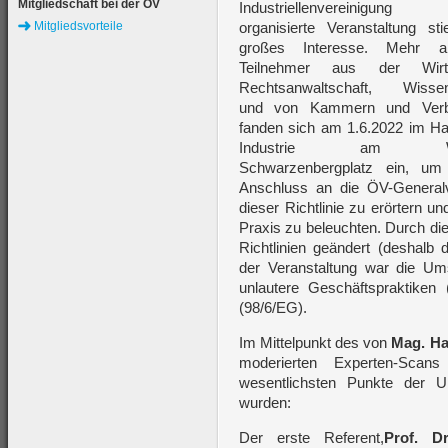
Mitgliedschaft bei der ÖV
Industriellenvereinigun
Mitgliedsvorteile
organisierte Veranstaltung st
großes Interesse. Mehr 
Teilnehmer aus der Wirts
Rechtsanwaltschaft, Wissen
und von Kammern und Ver
fanden sich am 1.6.2022 im H
Industrie am Wi
Schwarzenbergplatz ein, u
Anschluss an die ÖV-Genera
dieser Richtlinie zu erörtern 
Praxis zu beleuchten. Durch die
Richtlinien geändert (deshalb
der Veranstaltung war die Um
unlautere Geschäftspraktike
(98/6/EG).
Im Mittelpunkt des von
Mag. Ha
moderierten Experten-Scan
wesentlichsten Punkte der U
wurden:
Der erste Referent,
Prof. Dr