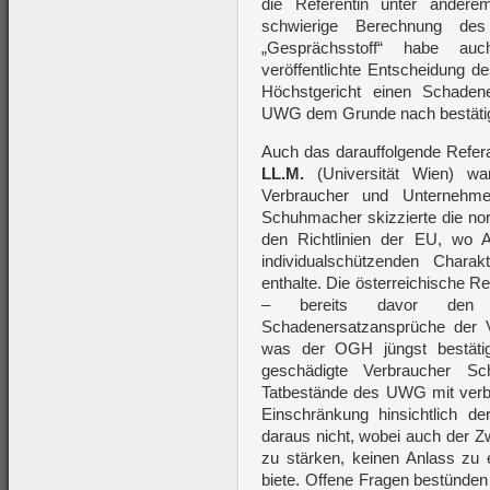
die Referentin unter ander
schwierige Berechnung de
„Gesprächsstoff“ habe auc
veröffentlichte Entscheidung 
Höchstgericht einen Schaden
UWG dem Grunde nach bestätig
Auch das darauffolgende Refer
LL.M.
(Universität Wien) wa
Verbraucher und Unternehm
Schuhmacher skizzierte die n
den Richtlinien der EU, wo A
individualschützenden Chara
enthalte. Die österreichische 
– bereits davor den in
Schadenersatzansprüche der 
was der OGH jüngst bestätig
geschädigte Verbraucher Sc
Tatbestände des UWG mit verb
Einschränkung hinsichtlich de
daraus nicht, wobei auch der 
zu stärken, keinen Anlass zu
biete. Offene Fragen bestünden