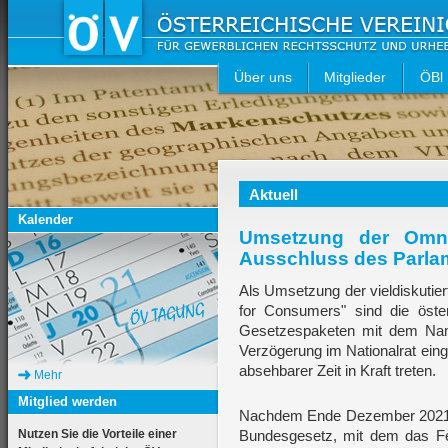
Über uns
Mitglieder
ÖBl
Aktuell
Kalender
Umsetzung der Omnib
Ausschluss des Parla
Als Umsetzung der vieldiskutier
for Consumers" sind die öst
Gesetzespaketen mit dem N
Verzögerung im Nationalrat ein
absehbarer Zeit in Kraft treten.
Mehr
Mitglied werden
Nachdem Ende Dezember 2021 di
Nutzen Sie die Vorteile einer
Bundesgesetz, mit dem das F