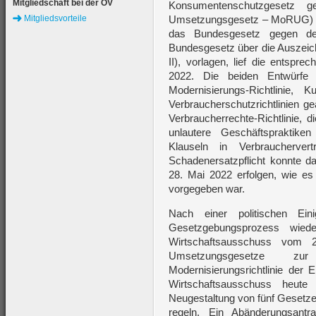
Mitgliedschaft bei der ÖV
Konsumentenschutzgesetz geä
Mitgliedsvorteile
Umsetzungsgesetz – MoRUG) s
das Bundesgesetz gegen de
Bundesgesetz über die Auszei
II), vorlagen, lief die entsp
2022. Die beiden Entwürfe
Modernisierungs-Richtlinie, K
Verbraucherschutzrichtlinien g
Verbraucherrechte-Richtlinie, di
unlautere Geschäftspraktike
Klauseln in Verbraucherve
Schadenersatzpflicht konnte d
28. Mai 2022 erfolgen, wie es 
vorgegeben war.
Nach einer politischen Ei
Gesetzgebungsprozess wie
Wirtschaftsausschuss vom 21
Umsetzungsgesetze zu
Modernisierungsrichtlinie der
Wirtschaftsausschuss heut
Neugestaltung von fünf Gesetz
regeln. Ein Abänderungsan