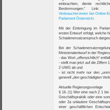
einbrachten, diente rechtlic
Bestimmungen.“ Link
Verbraucher:innen bei Online-E
Parlament Österreich
:
Mit der Einbringung im Parl
ersten Entwurf erfolgt, welche h
Schadenersatzanspruch dargest
Bei der Schadenersatzregel
Ministerialentwurf in der Regier
- das Wort „offensichtlich“ entfal
- stellt man jetzt auf die Ziffe
2 UWG ab und
- ist nicht mehr nur den „unmi
generell „den geschädigten Verb
Aktuelle Regierungsvorlage
§ 16. (1) Wer eine nach Z 1 bi
Geschäftspraktik oder eine sons
oder 2a unlautere Geschäftspr
einer geschäftlichen Entschei