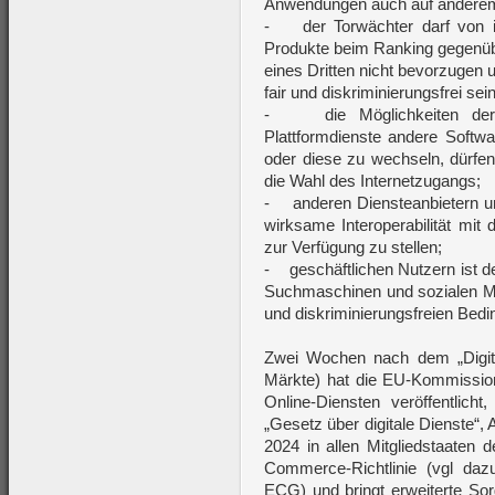
Anwendungen auch auf anderem 
- der Torwächter darf von i
Produkte beim Ranking gegenübe
eines Dritten nicht bevorzugen
fair und diskriminierungsfrei sein
- die Möglichkeiten der E
Plattformdienste andere Soft
oder diese zu wechseln, dürfen
die Wahl des Internetzugangs;
- anderen Diensteanbietern un
wirksame Interoperabilität mit
zur Verfügung zu stellen;
- geschäftlichen Nutzern ist 
Suchmaschinen und sozialen Me
und diskriminierungsfreien Bed
Zwei Wochen nach dem „Digita
Märkte) hat die EU-Kommissio
Online-Diensten veröffentlich
„Gesetz über digitale Dienste“, 
2024 in allen Mitgliedstaaten 
Commerce-Richtlinie (vgl da
ECG) und bringt erweiterte Sorgf