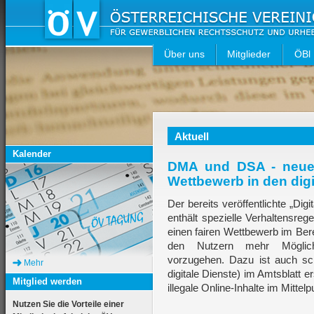
Über uns
Mitglieder
ÖBl
Aktuell
Kalender
DMA und DSA - neue
Wettbewerb in den dig
Der bereits veröffentlichte „Dig
enthält spezielle Verhaltensre
einen fairen Wettbewerb im Ber
den Nutzern mehr Möglichk
vorzugehen. Dazu ist auch sch
Mehr
digitale Dienste) im Amtsblat
Mitglied werden
illegale Online-Inhalte im Mittel
Nutzen Sie die Vorteile einer