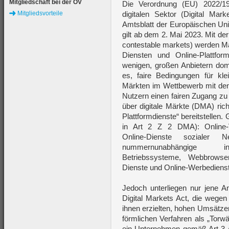
Mitgliedschaft bei der ÖV
Die Verordnung (EU) 2022/19
Mitgliedsvorteile
digitalen Sektor (Digital M
Amtsblatt der Europäischen Unio
gilt ab dem 2. Mai 2023. Mit der
contestable markets) werden Mä
Diensten und Online-Plattfor
wenigen, großen Anbietern domi
es, faire Bedingungen für kl
Märkten im Wettbewerb mit de
Nutzern einen fairen Zugang zu
über digitale Märkte (DMA) ric
Plattformdienste“ bereitstellen. 
in Art 2 Z 2 DMA): Online-V
Online-Dienste sozialer Net
nummernunabhängige inte
Betriebssysteme, Webbrowser
Dienste und Online-Werbediens
Jedoch unterliegen nur jene An
Digital Markets Act, die wegen
ihnen erzielten, hohen Umsätz
förmlichen Verfahren als „Torw
ein Unternehmen gemäß Art 3 