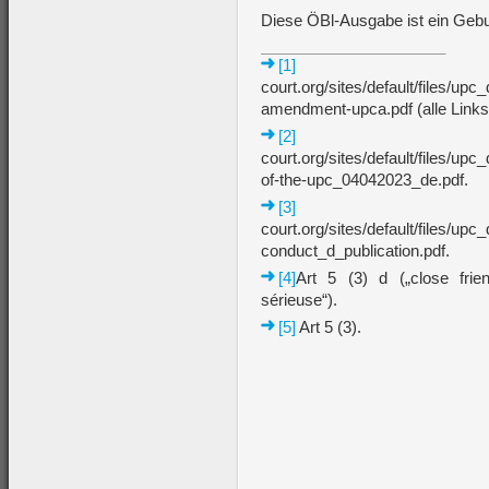
Diese ÖBl-Ausgabe ist ein Geb
[1]
www.uni
court.org/sites/default/files/
amendment-upca.pdf (alle Links 
[2]
www.uni
court.org/sites/default/files/u
of-the-upc_04042023_de.pdf.
[3]
www.uni
court.org/sites/default/files/
conduct_d_publication.pdf.
[4]
Art 5 (3) d („close frien
sérieuse“).
[5]
Art 5 (3).