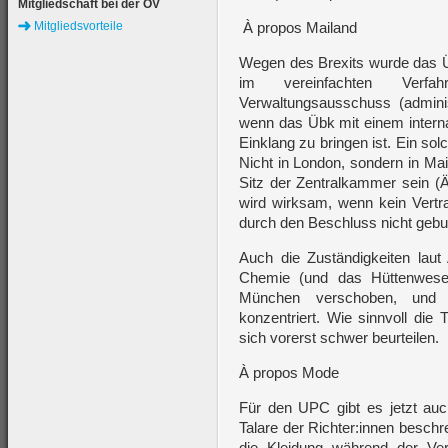
Mitgliedschaft bei der ÖV
Mitgliedsvorteile
À propos Mailand
Wegen des Brexits wurde das Üb
im vereinfachten Verfah
Verwaltungsausschuss (admini
wenn das Übk mit einem interna
Einklang zu bringen ist. Ein so
Nicht in London, sondern in Ma
Sitz der Zentralkammer sein (
wird wirksam, wenn kein Vertra
durch den Beschluss nicht gebu
Auch die Zuständigkeiten lau
Chemie (und das Hüttenwese
München verschoben, und a
konzentriert. Wie sinnvoll die
sich vorerst schwer beurteilen.
À propos Mode
Für den UPC gibt es jetzt auc
Talare der Richter:innen beschr
die Kleidung während der Ver