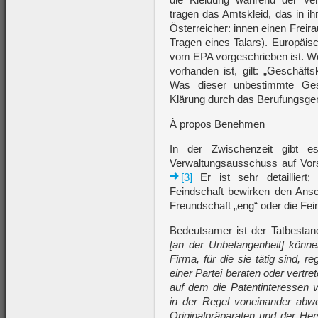
tragen das Amtskleid, das in i
Österreicher: innen einen Freira
Tragen eines Talars). Europäis
vom EPA vorgeschrieben ist. We
vorhanden ist, gilt: „Geschäftsk
Was dieser unbestimmte Gesetz
Klärung durch das Berufungsger
À propos Benehmen
In der Zwischenzeit gibt 
Verwaltungsausschuss auf Vors
[3]
Er ist sehr detailliert
Feindschaft bewirken den Ansc
Freundschaft „eng“ oder die Fein
Bedeutsamer ist der Tatbestand
[an der Unbefangenheit] könne
Firma, für die sie tätig sind, 
einer Partei beraten oder vertr
auf dem die Patentinteressen 
in der Regel voneinander abwe
Originalpräparaten und der Her