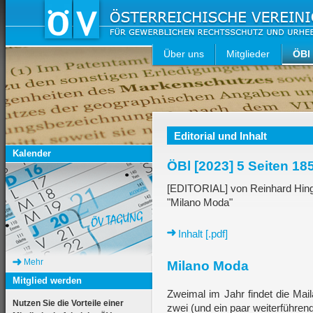
Über uns
Mitglieder
ÖBl
Editorial und Inhalt
Kalender
ÖBl [2023] 5 Seiten 185
[EDITORIAL] von Reinhard Hin
"Milano Moda"
Inhalt [.pdf]
Mehr
Milano Moda
Mitglied werden
Zweimal im Jahr findet die Ma
Nutzen Sie die Vorteile einer
zwei (und ein paar weiterführen