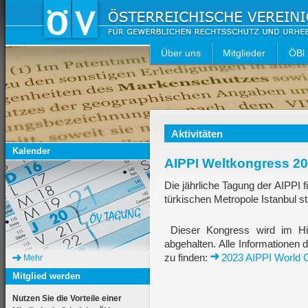
Über uns
Mitglieder
ÖBl
Aktivitäten
Kalender
AIPPI Weltkongress 202
Die jährliche Tagung der AIPPI 
türkischen Metropole Istanbul sta
Dieser Kongress wird im Hil
abgehalten. Alle Informationen 
zu finden:
2023 AIPPI World C
Mehr
Mitglied werden
Nutzen Sie die Vorteile einer