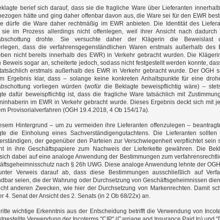
klagte berief sich darauf, dass sie die fragliche Ware über Lieferanten innerhal
ezogen hätte und ging daher offenbar davon aus, die Ware sei für den EWR bes
ie dürfe die Ware daher rechtmäßig im EWR anbieten. Die Identität des Liefer
e sie im Prozess allerdings nicht offenlegen, weil ihrer Ansicht nach dadurch
abschottung drohte. Sie versuchte daher der Klägerin die Beweislast d
erlegen, dass die verfahrensgegenständlichen Waren erstmals außerhalb de
ben nicht bereits innerhalb des EWR) in Verkehr gebracht wurden. Die Klägerin
 Beweis sogar an, scheiterte jedoch, sodass nicht festgestellt werden konnte, das
tatsächlich erstmals außerhalb des EWR in Verkehr gebracht wurde. Der OGH st
im Ergebnis klar, dass – solange keine konkreten Anhaltspunkte für eine dro
abschottung vorliegen würden (wofür die Beklagte beweispflichtig wäre) – stet
te dafür beweispflichtig ist, dass die fragliche Ware tatsächlich mit Zustimmun
ninhaberin im EWR in Verkehr gebracht wurde. Dieses Ergebnis deckt sich mit 
m Provisorialverfahren (OGH 19.4.2018, 4 Ob 154/17a).
iesem Hintergrund – um zu vermeiden ihre Lieferanten offenzulegen –
beantragt
gte die Einholung eines Sachverständigengutachtens. Die Lieferanten sollte
rständigen, der gegenüber den Parteien zur Verschwiegenheit verpflichtet sein s
cht in ihre Geschäftspapiere zum Nachweis der Lieferkette gewähren. Die Bek
f sich dabei auf eine analoge Anwendung der Bestimmungen zum verfahrensrechtl
äftsgeheimnisschutz nach § 26h UWG. Diese analoge Anwendung lehnte der OG
unter Verweis darauf ab, dass diese Bestimmungen ausschließlich auf Verf
dbar seien, die der Wahrung oder Durchsetzung von Geschäftsgeheimnissen die
icht anderen Zwecken, wie hier der Durchsetzung von Markenrechten. Damit sc
er 4. Senat der Ansicht des 2. Senats (in 2 Ob 68/22x) an.
ritte wichtige Erkenntnis aus der Entscheidung betrifft die Verwendung von Incot
stgestellte Verwendung der Incoterms "CIP" (Carriage and Insurance Paid to) und 