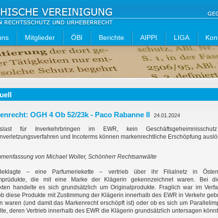
uns
Mitglieder
ÖBl
Berichte
AIPPI
LIGA
Kon
uell
enrecht: OGH 4 Ob 52/23k - Paco Rabanne II
24.01.2024
islast für Inverkehrbringen im EWR, kein Geschäftsgeheimnisschut
nverletzungsverfahren und Incoterms können markenrechtliche Erschöpfung auslö
menfassung von Michael Woller, Schönherr Rechtsanwälte
eklagte – eine Parfumeriekette – vertrieb über ihr Filialnetz in Österr
mprüdukte, die mit eine Marke der Klägerin gekennzeichnet waren. Bei di
kten handelte es sich grundsätzlich um Originalprodukte. Fraglich war im Verf
ob diese Produkte mit Zustimmung der Klägerin innerhalb des EWR in Verkehr geb
 waren (und damit das Markenrecht erschöpft ist) oder ob es sich um Parallelim
te, deren Vertrieb innerhalb des EWR die Klägerin grundsätzlich untersagen könnt