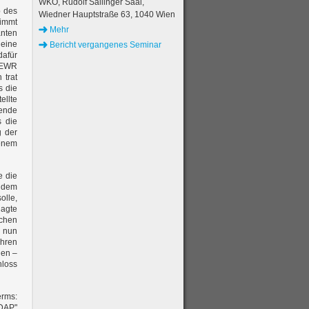
WKO, Rudolf Sallinger Saal,
b des
Wiedner Hauptstraße 63, 1040 Wien
timmt
Mehr
anten
 eine
Bericht vergangenes Seminar
afür
s EWR
 trat
s die
ellte
hende
s die
g der
jenem
e die
n dem
olle,
lagte
ichen
H nun
ahren
nen –
hloss
erms:
"DAP"