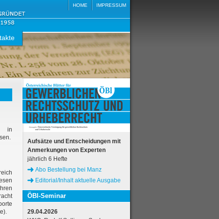
HOME
IMPRESSUM
takte
z in
sen.
Aufsätze und Entscheidungen mit
Anmerkungen von Experten
jährlich 6 Hefte
Abo Bestellung bei Manz
eich
esen
Editorial/Inhalt aktuelle Ausgabe
ahren
ÖBl-Seminar
racht
porte
e).
29.04.2026