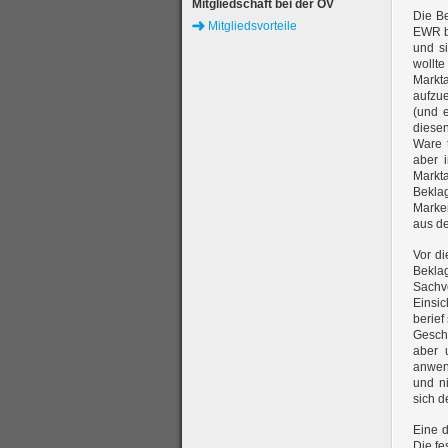
Mitgliedschaft bei der ÖV
Die Be
Mitgliedsvorteile
EWR b
und s
wollt
Markt
aufzu
(und e
diesen
Ware 
aber 
Markt
Beklag
Marke
aus de
Vor d
Bekla
Sachve
Einsi
berie
Gesch
aber 
anwen
und n
sich d
Eine d
Die fe