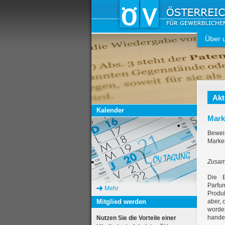
Über 
Akt
Kalender
Mark
Bewe
Marke
Zusam
Die B
Parfu
Mehr
Produ
Mitglied werden
aber, 
worden
handel
Nutzen Sie die Vorteile einer