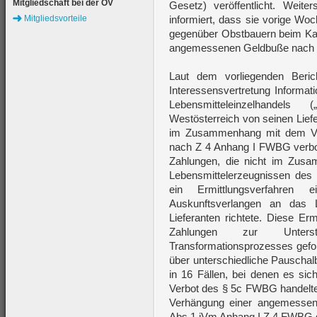
Mitgliedschaft bei der ÖV
Gesetz) veröffentlicht. Weit
Mitgliedsvorteile
informiert, dass sie vorige Wo
gegenüber Obstbauern beim Kart
angemessenen Geldbuße nach 
Laut dem vorliegenden Ber
Interessensvertretung Informa
Lebensmitteleinzelhandels
Westösterreich von seinen Lief
im Zusammenhang mit dem Ver
nach Z 4 Anhang I FWBG verbote
Zahlungen, die nicht im Zus
Lebensmittelerzeugnissen des L
ein Ermittlungsverfahre
Auskunftsverlangen an das 
Lieferanten richtete. Diese Er
Zahlungen zur Unterstü
Transformationsprozesses gefo
über unterschiedliche Pauscha
in 16 Fällen, bei denen es si
Verbot des § 5c FWBG handelte,
Verhängung einer angemesse
Abs 1 iVm Anhang I Z 4 FWBG ge