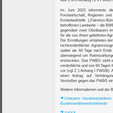
Im Juni 2023 informierte d
Forstwirtschaft, Regionen und
Erstanlaufstelle („Fairness-
betroffenen Landwirte – die BW
gegenüber zwei Obstbauern i
für die von ihnen gelieferten A
Die Ermittlungen erhärteten de
nichtverderblicher Agrarerzeu
später als 60 Tage nach Ende d
überwiegend um Ratenzahlungen
erstreckten. Das FWBG sieht e
verderbliche und von 60 Tagen 
vor (vgl Z 1 Anhang I FWGB). A
einen Antrag auf Verhängu
Verstoßes gegen das FWBG ein
Weitere Informationen und der Be
Unlautere Handelspraktiken
Bundeswettbewerbsbehörde
zurück