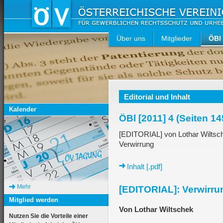
Über uns
Mitglieder
ÖBl
Editorial und Inhalt
Kalender
ÖBl [2011] 4 (Seiten 14
[EDITORIAL] von Lothar Wiltsc
Verwirrung
Inhalt [.pdf]
Mehr
[EDITORIAL]: Verwirru
Mitglied werden
Von Lothar Wiltschek
Nutzen Sie die Vorteile einer