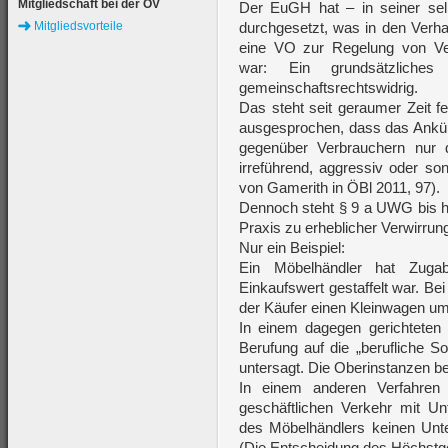
Mitgliedschaft bei der ÖV
Der EuGH hat – in seiner sel
Mitgliedsvorteile
durchgesetzt, was in den Verha
eine VO zur Regelung von Ve
war: Ein grundsätzliche
gemeinschaftsrechtswidrig.
Das steht seit geraumer Zeit f
ausgesprochen, dass das Ankü
gegenüber Verbrauchern nur d
irreführend, aggressiv oder sons
von Gamerith in ÖBl 2011, 97).
Dennoch steht § 9 a UWG bis he
Praxis zu erheblicher Verwirrun
Nur ein Beispiel:
Ein Möbelhändler hat Zuga
Einkaufswert gestaffelt war. Be
der Käufer einen Kleinwagen um 
In einem dagegen gerichteten
Berufung auf die „berufliche So
untersagt. Die Oberinstanzen be
In einem anderen Verfahren
geschäftlichen Verkehr mit Un
des Möbelhändlers keinen Unt
(Die Entscheidung des Höchstger