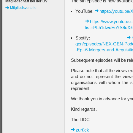
The 6th episode is now availabl
Mitgliedschaft bei der ÖV
Mitgliedsvorteile
YouTube:
https://youtu.
https://www.youtube.c
list=PL51dwdEoYS9qXi
Spotify:
gen/episodes/NEX-GEN-Podca
-Ep--6-Mergers-and-Acquisiti
Subsequent episodes will be rel
Please note that all the views e
and do not represent the view
organisations with whom the sp
represent.
We thank you in advance for you
Kind regards,
The LIDC
zurück