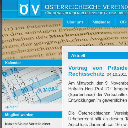
Über uns
Mitglieder
ÖBl
Aktuell
Kalender
Vortrag von Präsid
Rechtsschutz
04.10.2011
Am Mittwoch, den 9. November
Hofrätin Hon.-Prof. Dr. Irmg
(Spartenhaus) der Wirtschafts
Entwicklungen im gewerblichen
Mehr
Die Österreichischen Verein
Mitglied werden
Urheberrecht hält an diesem 
Nutzen Sie die Vorteile einer
Anschluss daran ab ca. 16h wir