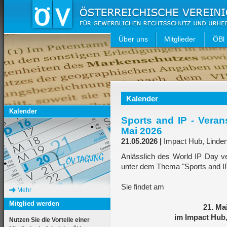
Über uns
Mitglieder
ÖBl
Kalender
Kalender
Sports and IP - Veran
Mai 2026
21.05.2026 |
Impact Hub, Linde
Anlässlich des World IP Day ve
unter dem Thema "Sports and I
Sie findet am
Mehr
Mitglied werden
21. Ma
im Impact Hub
Nutzen Sie die Vorteile einer